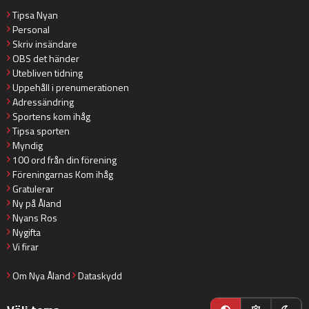
Tipsa Nyan
Personal
Skriv insändare
OBS det händer
Utebliven tidning
Uppehåll i prenumerationen
Adressändring
Sportens kom ihåg
Tipsa sporten
Myndig
100 ord från din förening
Föreningarnas Kom ihåg
Gratulerar
Ny på Åland
Nyans Ros
Nygifta
Vi firar
Om Nya Åland
Dataskydd