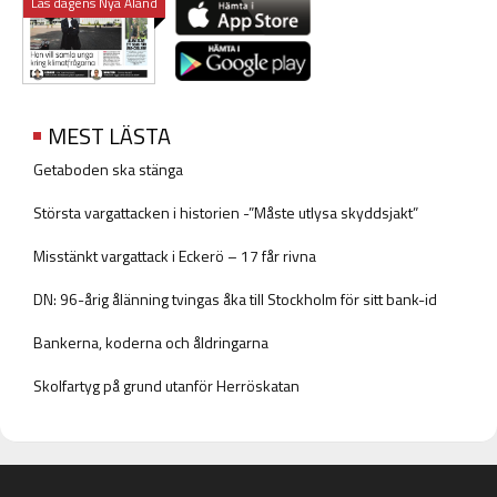
Läs dagens Nya Åland
MEST LÄSTA
Getaboden ska stänga
Största vargattacken i historien -”Måste utlysa skyddsjakt”
Misstänkt vargattack i Eckerö – 17 får rivna
DN: 96-årig ålänning tvingas åka till Stockholm för sitt bank-id
Bankerna, koderna och åldringarna
Skolfartyg på grund utanför Herröskatan