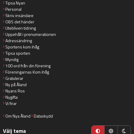
Tipsa Nyan
Personal
Skriv insändare
OBS det händer
Utebliven tidning
Uppehåll i prenumerationen
Adressändring
Sportens kom ihåg
Tipsa sporten
Myndig
100 ord från din förening
Föreningarnas Kom ihåg
Gratulerar
Ny på Åland
Nyans Ros
Nygifta
Vi firar
Om Nya Åland
Dataskydd
Välj tema