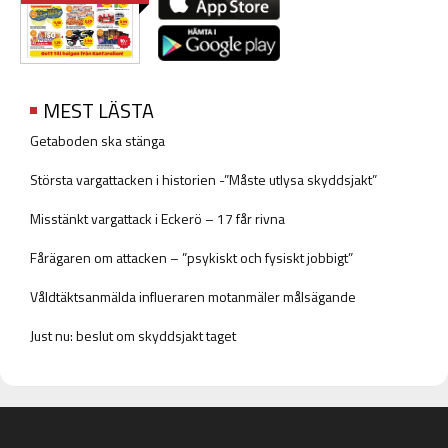
MEST LÄSTA
Getaboden ska stänga
Största vargattacken i historien -”Måste utlysa skyddsjakt”
Misstänkt vargattack i Eckerö – 17 får rivna
Fårägaren om attacken – ”psykiskt och fysiskt jobbigt”
Våldtäktsanmälda influeraren motanmäler målsägande
Just nu: beslut om skyddsjakt taget