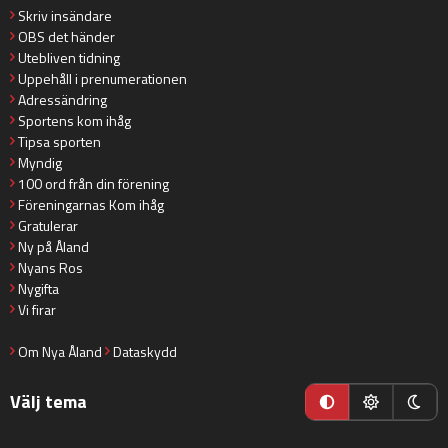
Skriv insändare
OBS det händer
Utebliven tidning
Uppehåll i prenumerationen
Adressändring
Sportens kom ihåg
Tipsa sporten
Myndig
100 ord från din förening
Föreningarnas Kom ihåg
Gratulerar
Ny på Åland
Nyans Ros
Nygifta
Vi firar
Om Nya Åland
Dataskydd
Välj tema