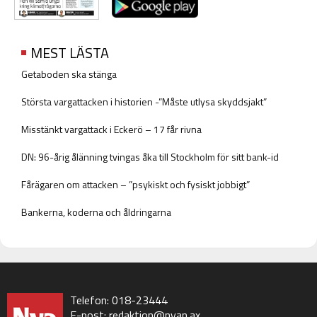
MEST LÄSTA
Getaboden ska stänga
Största vargattacken i historien -”Måste utlysa skyddsjakt”
Misstänkt vargattack i Eckerö – 17 får rivna
DN: 96-årig ålänning tvingas åka till Stockholm för sitt bank-id
Fårägaren om attacken – ”psykiskt och fysiskt jobbigt”
Bankerna, koderna och åldringarna
Telefon: 018-23444
E-post:
redaktion@nyan.ax