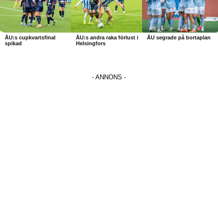
ÅU:s cupkvartsfinal
ÅU:s andra raka förlust i
ÅU segrade på bortaplan
spikad
Helsingfors