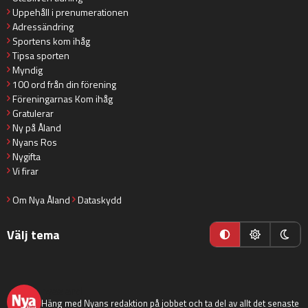
Uppehåll i prenumerationen
Adressändring
Sportens kom ihåg
Tipsa sporten
Myndig
100 ord från din förening
Föreningarnas Kom ihåg
Gratulerar
Ny på Åland
Nyans Ros
Nygifta
Vi firar
Om Nya Åland
Dataskydd
Välj tema
nyaaland
Häng med Nyans redaktion på jobbet och ta del av allt det senaste