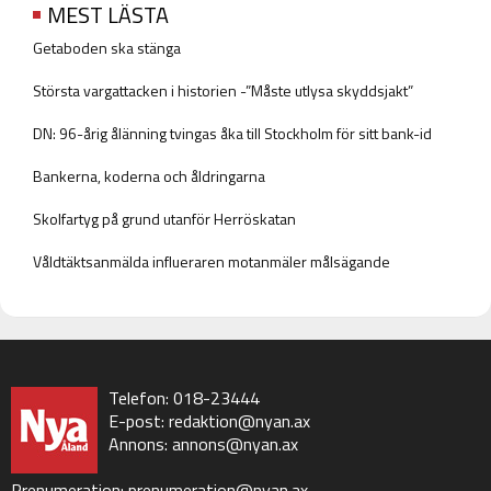
MEST LÄSTA
Getaboden ska stänga
Största vargattacken i historien -”Måste utlysa skyddsjakt”
DN: 96-årig ålänning tvingas åka till Stockholm för sitt bank-id
Bankerna, koderna och åldringarna
Skolfartyg på grund utanför Herröskatan
Våldtäktsanmälda influeraren motanmäler målsägande
Telefon: 018-23444
E-post:
redaktion@nyan.ax
Annons:
annons@nyan.ax
Prenumeration:
prenumeration@nyan.ax