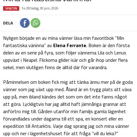
14:28 tisdag, 30 juni, 2026
SPALTEN
DELA
Nyligen började en av mina vänner läsa min favoritbok ”Min
fantastiska väninna” av
Elena Ferrante
. Boken är den första
delen av en serie på fyra, som följer vännerna Lila och Lenus
uppväxt i Neapel. Flickorna glider isär och går ihop under flera
sekel, men slutligen finns de alltid där för varandra.
Påminnelsen om boken fick mig att tänka ännu mer på de goda
vänner som jag växt upp med. Åland är en trygg plats att växa
upp på, men ibland kändes det som om det inte fanns något
att göra. Lyckligtvis har jag alltid haft jämnåriga grannar att
anförtro mig till. Gården utanför min familjs gamla lägenhet
förvandlades under dagarna till ett spa, en konsert eller en
expedition till Antarktis. Varje dag sprang jag och mina vänner
upp och ner i lägenhetshuset för att fråga ”vill du leka?”