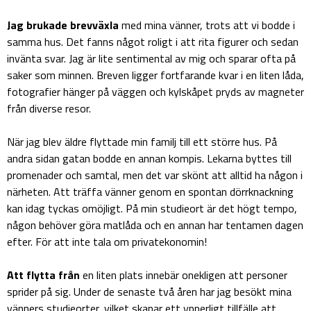
Jag brukade brevväxla
med mina vänner, trots att vi bodde i
samma hus. Det fanns något roligt i att rita figurer och sedan
invänta svar. Jag är lite sentimental av mig och sparar ofta på
saker som minnen. Breven ligger fortfarande kvar i en liten låda,
fotografier hänger på väggen och kylskåpet pryds av magneter
från diverse resor.
När jag blev äldre flyttade min familj till ett större hus. På
andra sidan gatan bodde en annan kompis. Lekarna byttes till
promenader och samtal, men det var skönt att alltid ha någon i
närheten. Att träffa vänner genom en spontan dörrknackning
kan idag tyckas omöjligt. På min studieort är det högt tempo,
någon behöver göra matlåda och en annan har tentamen dagen
efter. För att inte tala om privatekonomin!
Att flytta från
en liten plats innebär onekligen att personer
sprider på sig. Under de senaste två åren har jag besökt mina
vänners studieorter, vilket skapar ett ypperligt tillfälle att