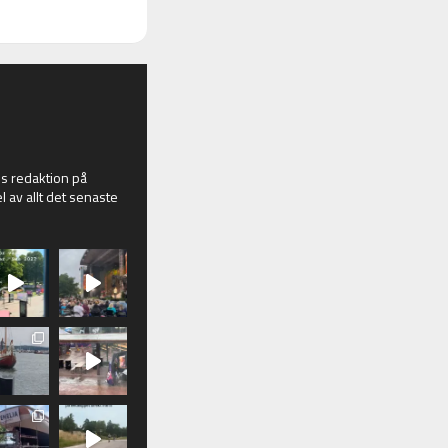
 redaktion på
l av allt det senaste