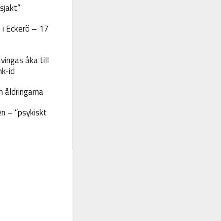
sjakt”
 i Eckerö – 17
vingas åka till
nk-id
 åldringarna
n – ”psykiskt