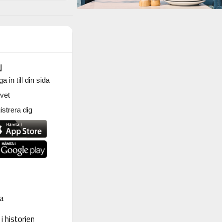
N
a in till din sida
vet
strera dig
a
 historien