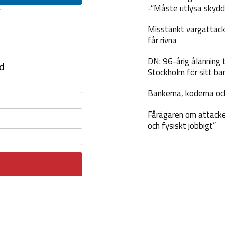
-”Måste utlysa skydd
Misstänkt vargattack
får rivna
DN: 96-årig ålänning t
Stockholm för sitt ba
Bankerna, koderna och
Fårägaren om attacke
och fysiskt jobbigt”