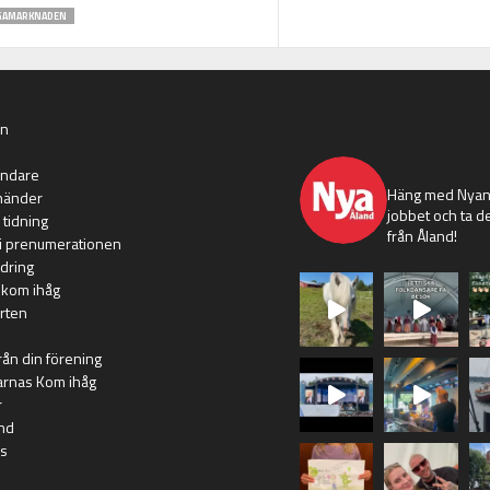
GAMARKNADEN
an
nyaaland
ändare
Häng med Nyans
händer
jobbet och ta de
 tidning
från Åland!
i prenumerationen
dring
 kom ihåg
rten
rån din förening
arnas Kom ihåg
r
nd
s