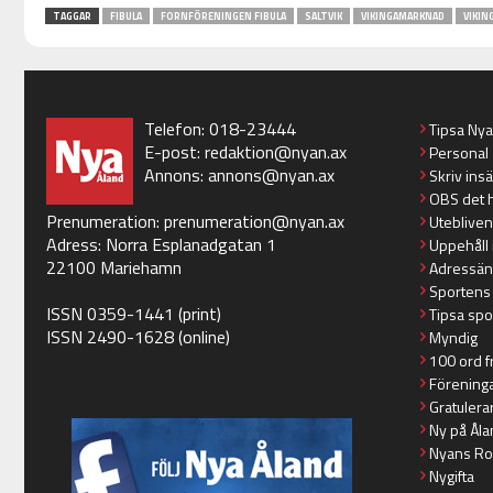
TAGGAR
FIBULA
FORNFÖRENINGEN FIBULA
SALTVIK
VIKINGAMARKNAD
VIKIN
Telefon: 018-23444
Tipsa Ny
E-post:
redaktion@nyan.ax
Personal
Annons:
annons@nyan.ax
Skriv ins
OBS det 
Prenumeration:
prenumeration@nyan.ax
Utebliven
Adress: Norra Esplanadgatan 1
Uppehåll 
22100 Mariehamn
Adressän
Sportens
ISSN 0359-1441 (print)
Tipsa spo
ISSN 2490-1628 (online)
Myndig
100 ord f
Förening
Gratulera
Ny på Åla
Nyans Ro
Nygifta