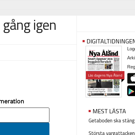
 gång igen
DIGITALTIDNINGE
Logg
Arki
Regi
Läs dagens Nya Åland
MEST LÄSTA
Getaboden ska stäng
Största vargattacken i