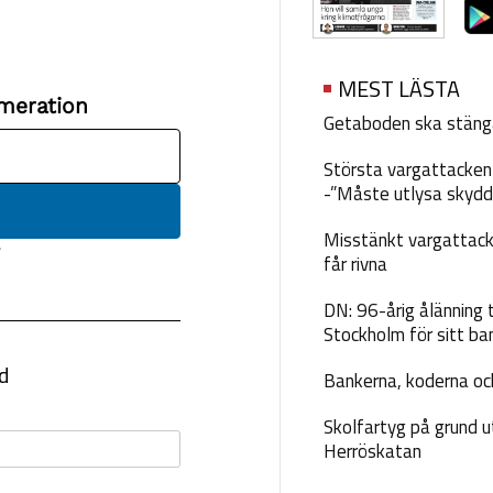
MEST LÄSTA
Getaboden ska stäng
Största vargattacken i
-”Måste utlysa skydd
Misstänkt vargattack
får rivna
DN: 96-årig ålänning t
Stockholm för sitt ba
Bankerna, koderna och
Skolfartyg på grund u
Herröskatan