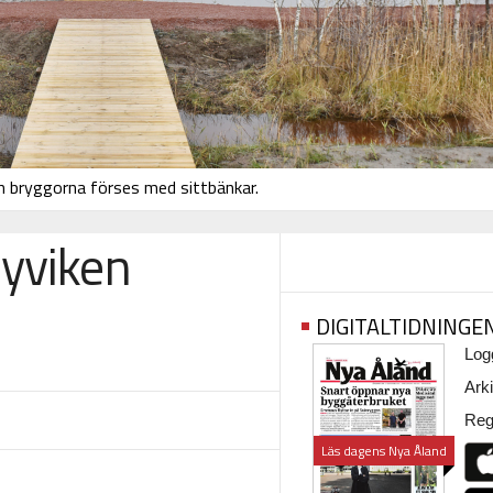
h bryggorna förses med sittbänkar.
byviken
DIGITALTIDNINGE
Logg
Arki
Regi
Läs dagens Nya Åland