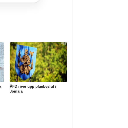
a
ÅFD river upp planbeslut i
Jomala