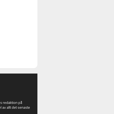
 redaktion på
l av allt det senaste