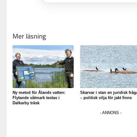
Mer läsning
Ny metod för Ålands vatten:
Skarvar i stan en juridisk fråg
Flytande våtmark testas i
– politisk vilja för jakt finns
Dalkarby träsk