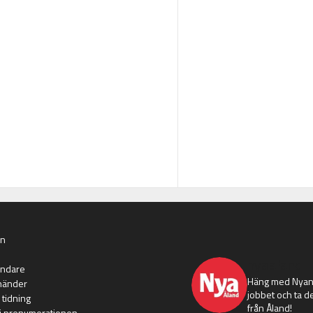
an
nyaaland
ändare
Häng med Nyans
händer
jobbet och ta de
 tidning
från Åland!
i prenumerationen