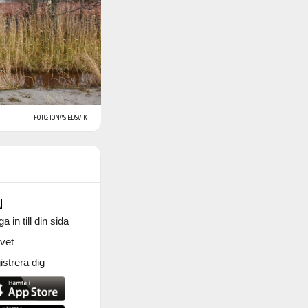
FOTO: JONAS EDSVIK
N
a in till din sida
vet
strera dig