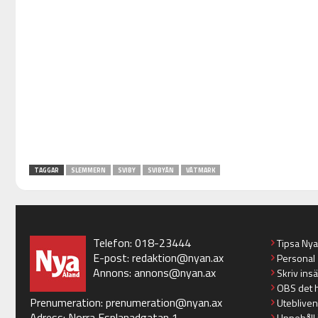
TAGGAR
SLEMMERN
SVIBY
SVIBYÅN
VÅTMARK
Telefon: 018-23444
Tipsa Ny
E-post:
redaktion@nyan.ax
Personal
Annons:
annons@nyan.ax
Skriv ins
OBS det 
Prenumeration:
prenumeration@nyan.ax
Utebliven
Adress: Norra Esplanadgatan 1
Uppehåll 