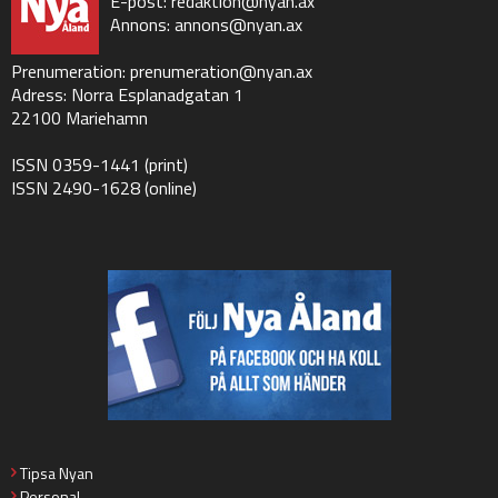
E-post:
redaktion@nyan.ax
Annons:
annons@nyan.ax
Prenumeration:
prenumeration@nyan.ax
Adress: Norra Esplanadgatan 1
22100 Mariehamn
ISSN 0359-1441 (print)
ISSN 2490-1628 (online)
Tipsa Nyan
Personal