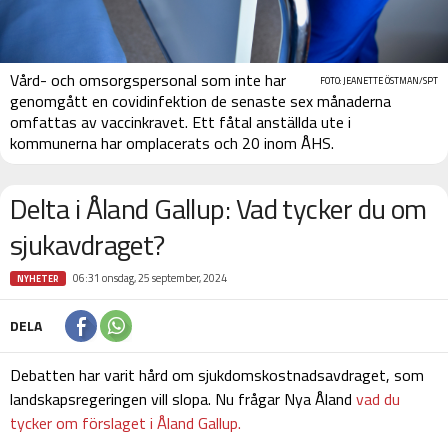
Vård- och omsorgspersonal som inte har
FOTO: JEANETTE ÖSTMAN/SPT
genomgått en covidinfektion de senaste sex månaderna
omfattas av vaccinkravet. Ett fåtal anställda ute i
kommunerna har omplacerats och 20 inom ÅHS.
Delta i Åland Gallup: Vad tycker du om
sjukavdraget?
06:31 onsdag, 25 september, 2024
NYHETER
DELA
Debatten har varit hård om sjukdomskostnadsavdraget, som
landskapsregeringen vill slopa. Nu frågar Nya Åland
vad du
tycker om förslaget i Åland Gallup.