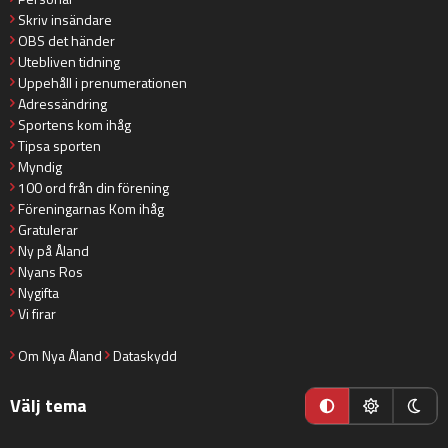
Skriv insändare
OBS det händer
Utebliven tidning
Uppehåll i prenumerationen
Adressändring
Sportens kom ihåg
Tipsa sporten
Myndig
100 ord från din förening
Föreningarnas Kom ihåg
Gratulerar
Ny på Åland
Nyans Ros
Nygifta
Vi firar
Om Nya Åland
Dataskydd
Välj tema