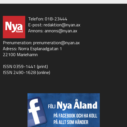
Telefon: 018-23444
E-post:
redaktion@nyan.ax
Annons:
annons@nyan.ax
Prenumeration:
prenumeration@nyan.ax
Adress: Norra Esplanadgatan 1
22100 Mariehamn
ISSN 0359-1441 (print)
ISSN 2490-1628 (online)