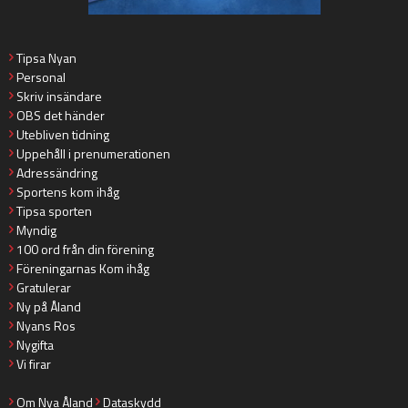
Tipsa Nyan
Personal
Skriv insändare
OBS det händer
Utebliven tidning
Uppehåll i prenumerationen
Adressändring
Sportens kom ihåg
Tipsa sporten
Myndig
100 ord från din förening
Föreningarnas Kom ihåg
Gratulerar
Ny på Åland
Nyans Ros
Nygifta
Vi firar
Om Nya Åland
Dataskydd