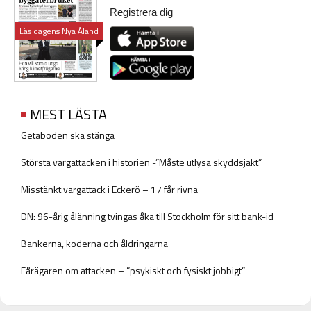
Registrera dig
Läs dagens Nya Åland
MEST LÄSTA
Getaboden ska stänga
Största vargattacken i historien -”Måste utlysa skyddsjakt”
Misstänkt vargattack i Eckerö – 17 får rivna
DN: 96-årig ålänning tvingas åka till Stockholm för sitt bank-id
Bankerna, koderna och åldringarna
Fårägaren om attacken – ”psykiskt och fysiskt jobbigt”