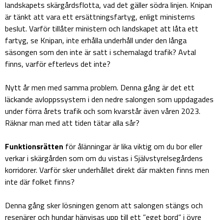
landskapets skärgårdsflotta, vad det gäller södra linjen. Knipan
är tänkt att vara ett ersättningsfartyg, enligt ministerns
beslut. Varför tillåter ministern och landskapet att låta ett
fartyg, se Knipan, inte erhålla underhåll under den långa
säsongen som den inte är satt i schemalagd trafik? Avtal
finns, varför efterlevs det inte?
Nytt år men med samma problem. Denna gång är det ett
läckande avloppssystem i den nedre salongen som uppdagades
under förra årets trafik och som kvarstår även våren 2023.
Räknar man med att tiden tätar alla sår?
Funktionsrätten
för ålänningar är lika viktig om du bor eller
verkar i skärgården som om du vistas i Självstyrelsegårdens
korridorer. Varför sker underhållet direkt där makten finns men
inte där folket finns?
Denna gång sker lösningen genom att salongen stängs och
resenärer och hundar hänvisas upp till ett ”eget bord” i övre