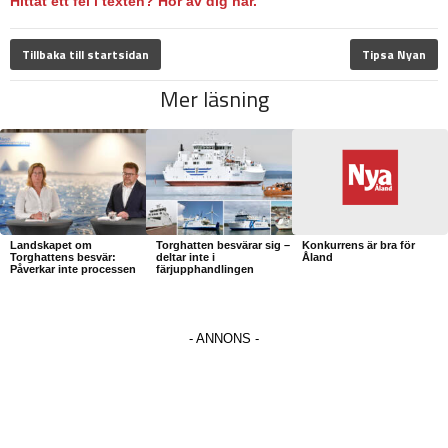
Hittat ett fel i texten? Hör av dig här.
Tillbaka till startsidan
Tipsa Nyan
Mer läsning
Landskapet om
Torghatten besvärar sig –
Konkurrens är bra för
Torghattens besvär:
deltar inte i
Åland
Påverkar inte processen
färjupphandlingen