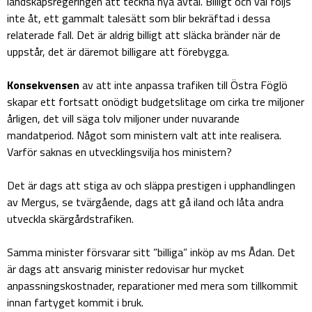
landskapsregeringen att teckna nya avtal. Billigt och väl följs
inte åt, ett gammalt talesätt som blir bekräftad i dessa
relaterade fall. Det är aldrig billigt att släcka bränder när de
uppstår, det är däremot billigare att förebygga.
Konsekvensen
av att inte anpassa trafiken till Östra Föglö
skapar ett fortsatt onödigt budgetslitage om cirka tre miljoner
årligen, det vill säga tolv miljoner under nuvarande
mandatperiod. Något som ministern valt att inte realisera.
Varför saknas en utvecklingsvilja hos ministern?
Det är dags att stiga av och släppa prestigen i upphandlingen
av Mergus, se tvärgående, dags att gå iland och låta andra
utveckla skärgårdstrafiken.
Samma minister försvarar sitt ”billiga” inköp av ms Ådan. Det
är dags att ansvarig minister redovisar hur mycket
anpassningskostnader, reparationer med mera som tillkommit
innan fartyget kommit i bruk.