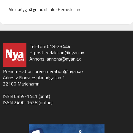
Skolfartyg på grund utanför Herröskatan
Telefon: 018-23444
E-post:
redaktion@nyan.ax
Annons:
annons@nyan.ax
Prenumeration:
prenumeration@nyan.ax
Adress: Norra Esplanadgatan 1
22100 Mariehamn
ISSN 0359-1441 (print)
ISSN 2490-1628 (online)