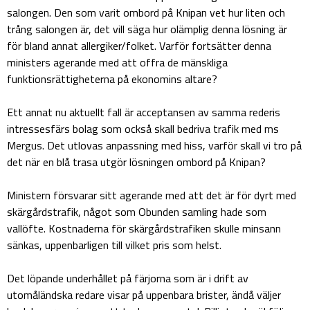
salongen. Den som varit ombord på Knipan vet hur liten och
trång salongen är, det vill säga hur olämplig denna lösning är
för bland annat allergiker/folket. Varför fortsätter denna
ministers agerande med att offra de mänskliga
funktionsrättigheterna på ekonomins altare?
Ett annat nu aktuellt fall är acceptansen av samma rederis
intressesfärs bolag som också skall bedriva trafik med ms
Mergus. Det utlovas anpassning med hiss, varför skall vi tro på
det när en blå trasa utgör lösningen ombord på Knipan?
Ministern försvarar sitt agerande med att det är för dyrt med
skärgårdstrafik, något som Obunden samling hade som
vallöfte. Kostnaderna för skärgårdstrafiken skulle minsann
sänkas, uppenbarligen till vilket pris som helst.
Det löpande underhållet på färjorna som är i drift av
utomåländska redare visar på uppenbara brister, ändå väljer