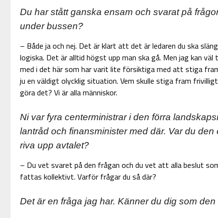
Du har stått ganska ensam och svarat på frågor
under bussen?
– Både ja och nej. Det är klart att det är ledaren du ska slän
logiska. Det är alltid högst upp man ska gå. Men jag kan väl 
med i det här som har varit lite försiktiga med att stiga fra
ju en väldigt olycklig situation. Vem skulle stiga fram frivill
göra det? Vi är alla människor.
Ni var fyra centerministrar i den förra landskap
lantråd och finansminister med där. Var du den 
riva upp avtalet?
– Du vet svaret på den frågan och du vet att alla beslut so
fattas kollektivt. Varför frågar du så där?
Det är en fråga jag har. Känner du dig som d