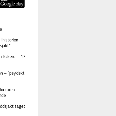
a
 historien
sjakt”
 i Eckerö – 17
n – ”psykiskt
lueraren
nde
yddsjakt taget