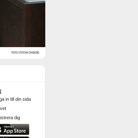
FOTO: STEFAN OHBERG
N
a in till din sida
vet
strera dig