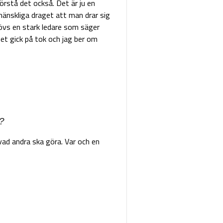
förstå det också. Det är ju en
mänskliga draget att man drar sig
hövs en stark ledare som säger
Det gick på tok och jag ber om
?
 vad andra ska göra. Var och en