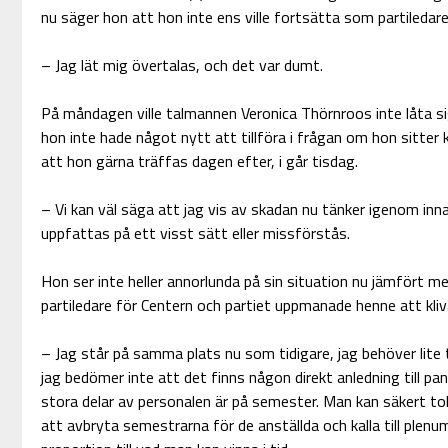
nu säger hon att hon inte ens ville fortsätta som partiledare
– Jag lät mig övertalas, och det var dumt.
På måndagen ville talmannen Veronica Thörnroos inte låta sig
hon inte hade något nytt att tillföra i frågan om hon sitter k
att hon gärna träffas dagen efter, i går tisdag.
– Vi kan väl säga att jag vis av skadan nu tänker igenom in
uppfattas på ett visst sätt eller missförstås.
Hon ser inte heller annorlunda på sin situation nu jämfört m
partiledare för Centern och partiet uppmanade henne att kli
– Jag står på samma plats nu som tidigare, jag behöver lite 
jag bedömer inte att det finns någon direkt anledning till pan
stora delar av personalen är på semester. Man kan säkert to
att avbryta semestrarna för de anställda och kalla till plenum 