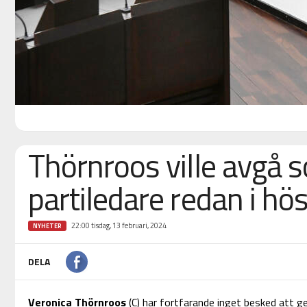
Thörnroos ville avgå 
partiledare redan i hö
22:00 tisdag, 13 februari, 2024
NYHETER
DELA
Veronica Thörnroos
(C) har fortfarande inget besked att g