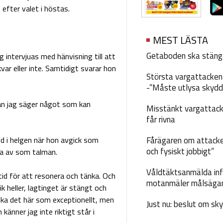
 efter valet i höstas.
MEST LÄSTA
Getaboden ska stäng
 intervjuas med hänvisning till att
var eller inte. Samtidigt svarar hon
Största vargattacken i
-”Måste utlysa skydd
nan jag säger något som kan
Misstänkt vargattack
får rivna
ed i helgen när hon avgick som
Fårägaren om attacke
och fysiskt jobbigt”
va av som talman.
Våldtäktsanmälda inf
tid för att resonera och tänka. Och
motanmäler målsäga
ik heller, lagtinget är stängt och
lka det här som exceptionellt, men
Just nu: beslut om sk
känner jag inte riktigt står i