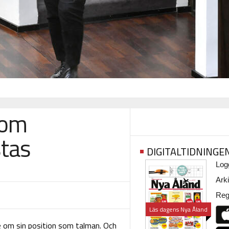
som
stas
DIGITALTIDNINGE
Logg
Arki
Regi
Läs dagens Nya Åland
e om sin position som talman. Och