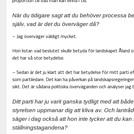
proportion till vad man kan vinna i tid.
När du tidigare sagt att du behöver processa b
själv, vad är det du överväger då?
– Jag överväger väldigt mycket.
Hon listar: vad beslutet skulle betyda för landskapet Åland o
det har så stor betydelse.
– Sedan är det ju klart att det har betydelse för mitt parti 
som partiledare. Det kan ha påverkan på landskapsregeringen
sikt. Det är sådana politiska överväganden och analyser jag 
Ditt parti har ju varit ganska tydligt med att bå
styrelsen uppmanar dig att kliva av. Och lantråd
säger i dag också att hon inte tycker att du kan 
ställningstagandena?