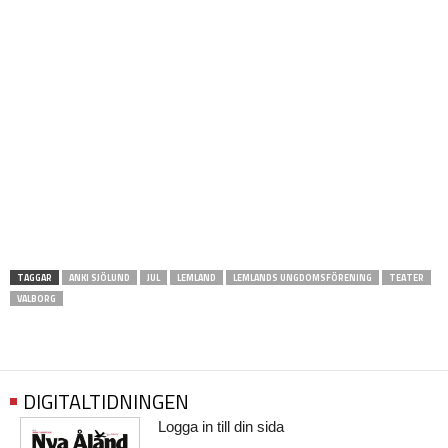
TAGGAR
ANKI SJÖLUND
JUL
LEMLAND
LEMLANDS UNGDOMSFÖRENING
TEATER
VALBORG
DIGITALTIDNINGEN
Logga in till din sida