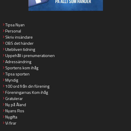
Tipsa Nyan
Personal
Skriv insändare
OBS det händer
Utebliven tidning
Uppehåll i prenumerationen
Adressändring
Sportens kom ihåg
Tipsa sporten
Myndig
100 ord från din förening
Föreningarnas Kom ihåg
Gratulerar
Ny på Åland
Nyans Ros
Nygifta
Vi firar