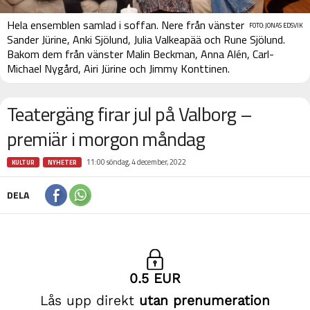
Hela ensemblen samlad i soffan. Nere från vänster
FOTO: JONAS EDSVIK
Sander Jürine, Anki Sjölund, Julia Valkeapää och Rune Sjölund.
Bakom dem från vänster Malin Beckman, Anna Alén, Carl-
Michael Nygård, Airi Jürine och Jimmy Konttinen.
Teatergäng firar jul på Valborg –
premiär i morgon måndag
11:00 söndag, 4 december, 2022
KULTUR
NYHETER
DELA