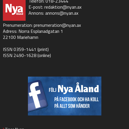
Telefon: 018-23444
E-post:
redaktion@nyan.ax
Annons:
annons@nyan.ax
Prenumeration:
prenumeration@nyan.ax
Adress: Norra Esplanadgatan 1
22100 Mariehamn
ISSN 0359-1441 (print)
ISSN 2490-1628 (online)