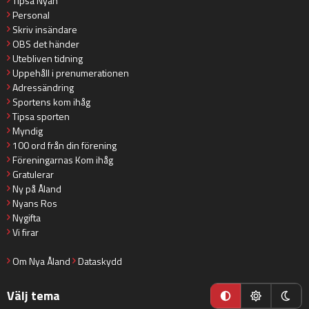
Tipsa Nyan
Personal
Skriv insändare
OBS det händer
Utebliven tidning
Uppehåll i prenumerationen
Adressändring
Sportens kom ihåg
Tipsa sporten
Myndig
100 ord från din förening
Föreningarnas Kom ihåg
Gratulerar
Ny på Åland
Nyans Ros
Nygifta
Vi firar
Om Nya Åland
Dataskydd
Välj tema