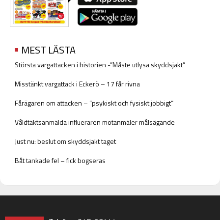
MEST LÄSTA
Största vargattacken i historien -”Måste utlysa skyddsjakt”
Misstänkt vargattack i Eckerö – 17 får rivna
Fårägaren om attacken – ”psykiskt och fysiskt jobbigt”
Våldtäktsanmälda influeraren motanmäler målsägande
Just nu: beslut om skyddsjakt taget
Båt tankade fel – fick bogseras