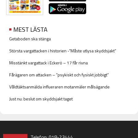
MEST LÄSTA
Getaboden ska stänga
Största vargattacken i historien -”Måste utlysa skyddsjakt”
Misstänkt vargattack i Eckerö – 17 får rivna
Fårägaren om attacken – ”psykiskt och fysiskt jobbigt”
Våldtäktsanmälda influeraren motanmäler målsägande
Just nu: beslut om skyddsjakt taget
Telefon: 018-23444