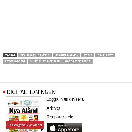
TAGGAR
DEN SAMHÄLLSTJÄNST
HENRIK LINDEMAN
STÖLD
TINGSRÄTT
UTOMBORDARE
VILLKORLIGT FÄNGELSE
ÅLANDS TINGSRÄTT
DIGITALTIDNINGEN
Logga in till din sida
Arkivet
Registrera dig
Läs dagens Nya Åland