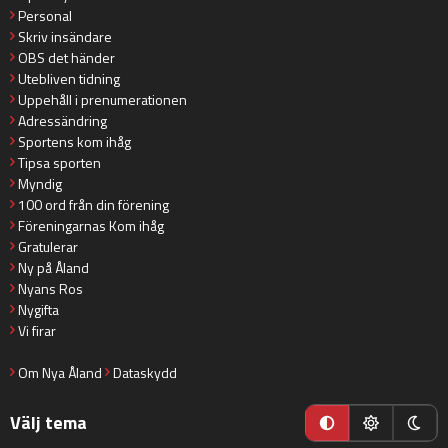
Personal
Skriv insändare
OBS det händer
Utebliven tidning
Uppehåll i prenumerationen
Adressändring
Sportens kom ihåg
Tipsa sporten
Myndig
100 ord från din förening
Föreningarnas Kom ihåg
Gratulerar
Ny på Åland
Nyans Ros
Nygifta
Vi firar
Om Nya Åland
Dataskydd
Välj tema