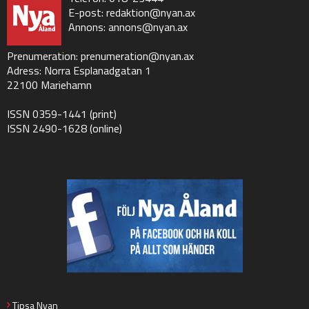
E-post:
redaktion@nyan.ax
Annons:
annons@nyan.ax
Prenumeration:
prenumeration@nyan.ax
Adress: Norra Esplanadgatan 1
22100 Mariehamn
ISSN 0359-1441 (print)
ISSN 2490-1628 (online)
Tipsa Nyan