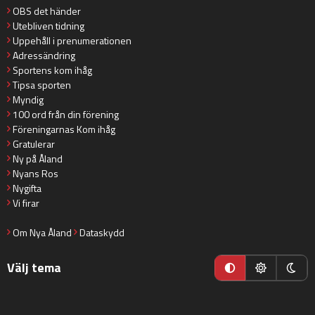
OBS det händer
Utebliven tidning
Uppehåll i prenumerationen
Adressändring
Sportens kom ihåg
Tipsa sporten
Myndig
100 ord från din förening
Föreningarnas Kom ihåg
Gratulerar
Ny på Åland
Nyans Ros
Nygifta
Vi firar
Om Nya Åland
Dataskydd
Välj tema