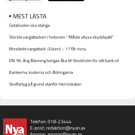
MEST LÄSTA
Getaboden ska stänga
Största vargattacken i historien -”Måste utlysa skyddsjakt”
Misstänkt vargattack i Eckerö – 17 får rivna
DN: 96-årig ålänning tvingas åka till Stockholm för sitt bank-id
Bankerna, koderna och åldringarna
Skolfartyg på grund utanför Herröskatan
Telefon: 018-23444
E-post:
redaktion@nyan.ax
Annons:
annons@nyan.ax