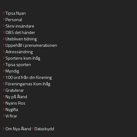
Tipsa Nyan
Personal
Skriv insändare
OBS det händer
Utebliven tidning
Uppehåll i prenumerationen
Adressändring
Sportens kom ihåg
Tipsa sporten
Myndig
100 ord från din förening
Föreningarnas Kom ihåg
Gratulerar
Ny på Åland
Nyans Ros
Nygifta
Vi firar
Om Nya Åland
Dataskydd