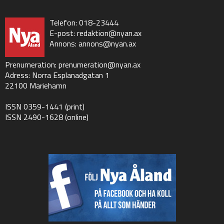
Telefon: 018-23444
E-post:
redaktion@nyan.ax
Annons:
annons@nyan.ax
Prenumeration:
prenumeration@nyan.ax
Adress: Norra Esplanadgatan 1
22100 Mariehamn
ISSN 0359-1441 (print)
ISSN 2490-1628 (online)