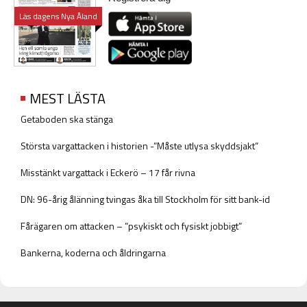
Läs dagens Nya Åland
MEST LÄSTA
Getaboden ska stänga
Största vargattacken i historien -”Måste utlysa skyddsjakt”
Misstänkt vargattack i Eckerö – 17 får rivna
DN: 96-årig ålänning tvingas åka till Stockholm för sitt bank-id
Fårägaren om attacken – ”psykiskt och fysiskt jobbigt”
Bankerna, koderna och åldringarna