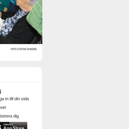
FOTO: STEFAN ÖHBERG
N
a in till din sida
vet
strera dig