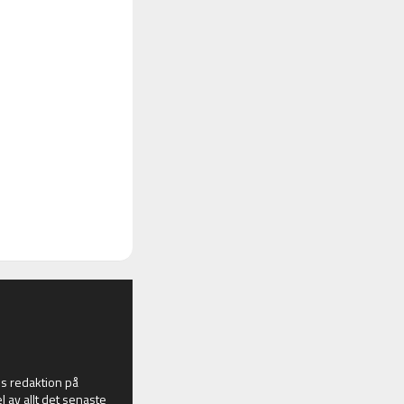
 redaktion på
l av allt det senaste