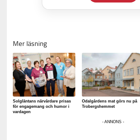
Mer läsning
Solgläntans närvårdare prisas
Odalgårdens mat görs nu på
för engagemang och humor i
Trobergshemmet
vardagen