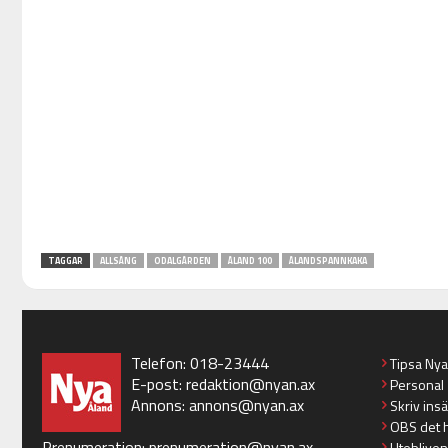
TAGGAR
ALLSÅNG
ODALGÅRDEN
ÅLAND 100
ÅLANDSPANNKAKA
Telefon: 018-23444
Tipsa Ny
E-post:
redaktion@nyan.ax
Personal
Annons:
annons@nyan.ax
Skriv ins
OBS det 
Prenumeration:
prenumeration@nyan.ax
Utebliven