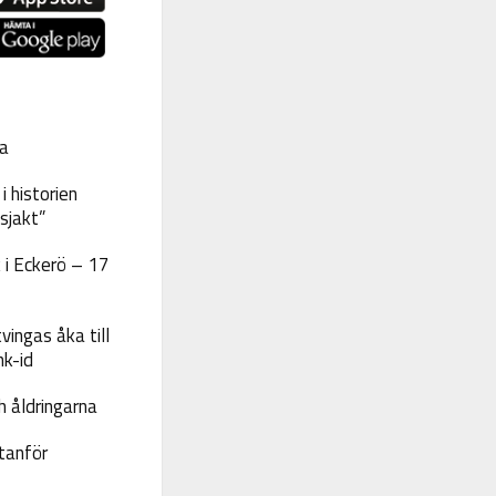
a
 historien
sjakt”
 i Eckerö – 17
vingas åka till
nk-id
 åldringarna
tanför