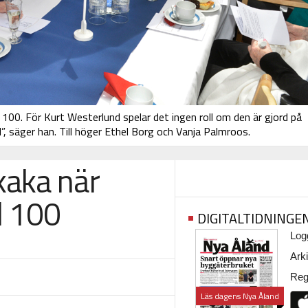
100. För Kurt Westerlund spelar det ingen roll om den är gjord på
ad”, säger han. Till höger Ethel Borg och Vanja Palmroos.
kaka när
d 100
DIGITALTIDNINGE
Logg
Arki
Regi
Läs dagens Nya Åland