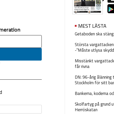
MEST LÄSTA
Getaboden ska stäng
Största vargattacken i
-”Måste utlysa skydd
Misstänkt vargattack
får rivna
DN: 96-årig ålänning t
Stockholm för sitt ba
Bankerna, koderna och
Skolfartyg på grund u
Herröskatan