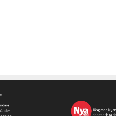
an
nyaaland
ändare
Häng med Nyans
händer
jobbet och ta de
 tidning