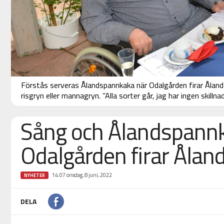
Förstås serveras Ålandspannkaka när Odalgården firar Åland 
risgryn eller mannagryn. ”Alla sorter går, jag har ingen skilln
Sång och Ålandspann
Odalgården firar Ålan
14:07 onsdag, 8 juni, 2022
NYHETER
DELA