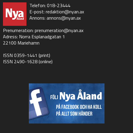
Telefon: 018-23444
E-post:
redaktion@nyan.ax
Annons:
annons@nyan.ax
Prenumeration:
prenumeration@nyan.ax
Adress: Norra Esplanadgatan 1
22100 Mariehamn
ISSN 0359-1441 (print)
ISSN 2490-1628 (online)