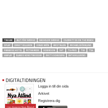
TAGGAR
ALLT FÖR SVERIGE
BACHELOR SVERIGE
CELEBRITY EX ON THE BEACH
DPLAY
ERNST BILLGREN
JONAS WIÉN
KRISTALLEN
MICHAEL BJÖRKLUND
PARADISE HOTEL
PETRA MEDE
ROBINSON
SVT
TV-PRIS
TV3
TV4
VIAPLAY
ÅLANDS KONSTMUSEUM
ÅRETS DOKUSÅPA
ÄKTA BILLGRENS
DIGITALTIDNINGEN
Logga in till din sida
Arkivet
Registrera dig
Läs dagens Nya Åland