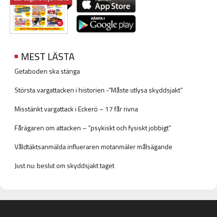
MEST LÄSTA
Getaboden ska stänga
Största vargattacken i historien -”Måste utlysa skyddsjakt”
Misstänkt vargattack i Eckerö – 17 får rivna
Fårägaren om attacken – ”psykiskt och fysiskt jobbigt”
Våldtäktsanmälda influeraren motanmäler målsägande
Just nu: beslut om skyddsjakt taget