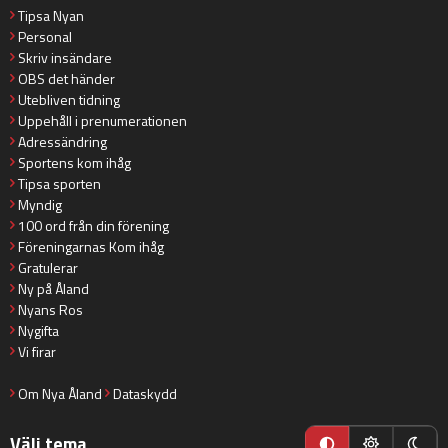
Tipsa Nyan
Personal
Skriv insändare
OBS det händer
Utebliven tidning
Uppehåll i prenumerationen
Adressändring
Sportens kom ihåg
Tipsa sporten
Myndig
100 ord från din förening
Föreningarnas Kom ihåg
Gratulerar
Ny på Åland
Nyans Ros
Nygifta
Vi firar
Om Nya Åland
Dataskydd
Välj tema