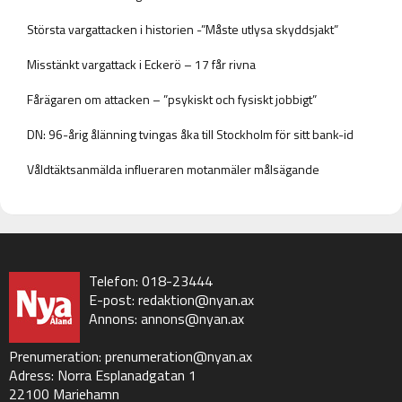
Största vargattacken i historien -”Måste utlysa skyddsjakt”
Misstänkt vargattack i Eckerö – 17 får rivna
Fårägaren om attacken – ”psykiskt och fysiskt jobbigt”
DN: 96-årig ålänning tvingas åka till Stockholm för sitt bank-id
Våldtäktsanmälda influeraren motanmäler målsägande
Telefon: 018-23444
E-post:
redaktion@nyan.ax
Annons:
annons@nyan.ax
Prenumeration:
prenumeration@nyan.ax
Adress: Norra Esplanadgatan 1
22100 Mariehamn