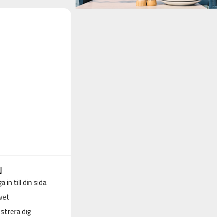
N
a in till din sida
vet
strera dig