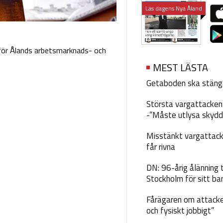
Läs dagens Nya Åland
för Ålands arbetsmarknads- och
MEST LÄSTA
Getaboden ska stäng
Största vargattacken i
-”Måste utlysa skydd
Misstänkt vargattack
får rivna
DN: 96-årig ålänning t
Stockholm för sitt ba
Fårägaren om attacke
och fysiskt jobbigt”