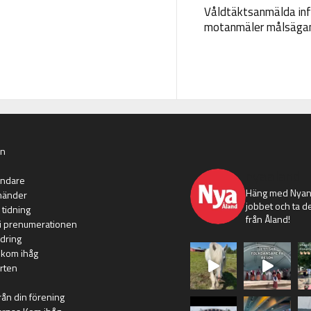
Våldtäktsanmälda inf
motanmäler målsäga
an
nyaaland
ändare
Häng med Nyans
händer
jobbet och ta de
 tidning
från Åland!
i prenumerationen
dring
 kom ihåg
rten
rån din förening