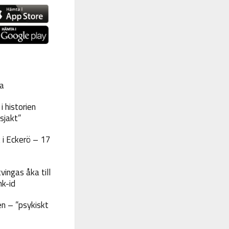
a
 historien
sjakt”
 i Eckerö – 17
vingas åka till
nk-id
n – ”psykiskt