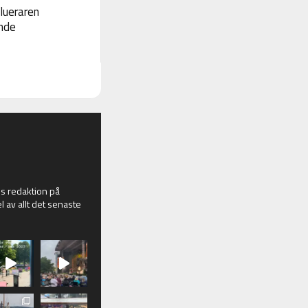
lueraren
nde
 redaktion på
l av allt det senaste