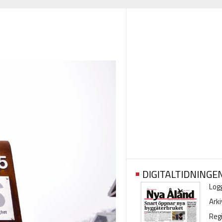
DIGITALTIDNINGE
Logg
Arki
Regi