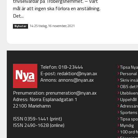
trivselvärdar på Trobergshemmet. – Vårt
mål är att ingen ska förlora en anställning.
Det...
14:25 tisdag, 16 november, 2021
Nyheter
Telefon: 018-23444
Tipsa Ny
E-post:
redaktion@nyan.ax
Personal
Annons:
annons@nyan.ax
Skriv ins
OBS det 
Prenumeration:
prenumeration@nyan.ax
Utebliven
Adress: Norra Esplanadgatan 1
Uppehåll 
22100 Mariehamn
Adressän
Sportens
ISSN 0359-1441 (print)
Tipsa spo
ISSN 2490-1628 (online)
Myndig
100 ord f