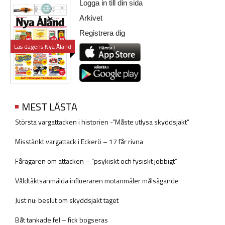
Logga in till din sida
Arkivet
Registrera dig
Läs dagens Nya Åland
MEST LÄSTA
Största vargattacken i historien -”Måste utlysa skyddsjakt”
Misstänkt vargattack i Eckerö – 17 får rivna
Fårägaren om attacken – ”psykiskt och fysiskt jobbigt”
Våldtäktsanmälda influeraren motanmäler målsägande
Just nu: beslut om skyddsjakt taget
Båt tankade fel – fick bogseras