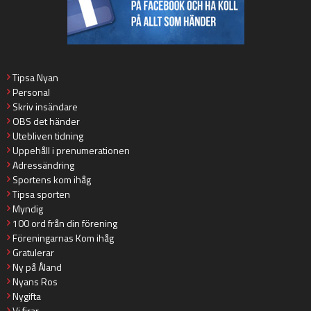
Tipsa Nyan
Personal
Skriv insändare
OBS det händer
Utebliven tidning
Uppehåll i prenumerationen
Adressändring
Sportens kom ihåg
Tipsa sporten
Myndig
100 ord från din förening
Föreningarnas Kom ihåg
Gratulerar
Ny på Åland
Nyans Ros
Nygifta
Vi firar