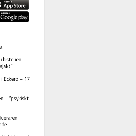
a
 historien
sjakt”
 i Eckerö – 17
n – ”psykiskt
lueraren
nde