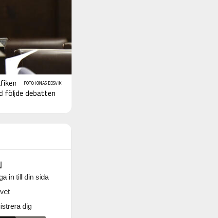
fiken
FOTO: JONAS EDSVIK
d följde debatten
N
a in till din sida
vet
strera dig