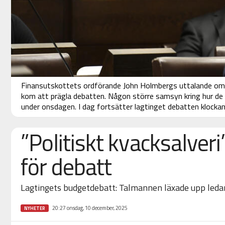
Finansutskottets ordförande John Holmbergs uttalande om "p
kom att prägla debatten. Någon större samsyn kring hur de t
under onsdagen. I dag fortsätter lagtinget debatten klockan
”Politiskt kvacksalveri
för debatt
Lagtingets budgetdebatt: Talmannen läxade upp led
20:27 onsdag, 10 december, 2025
NYHETER