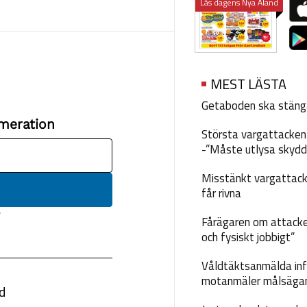
Läs dagens Nya Åland
MEST LÄSTA
Getaboden ska stäng
Största vargattacken i
-”Måste utlysa skydd
Misstänkt vargattack
får rivna
Fårägaren om attacke
och fysiskt jobbigt”
Våldtäktsanmälda inf
motanmäler målsäga