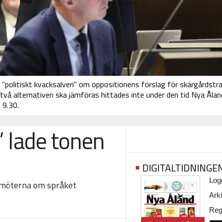
olitiskt kvacksalveri" om oppositionens förslag för skärgårdstra
vå alternativen ska jämföras hittades inte under den tid Nya Ålan
 9.30.
” lade tonen
DIGITALTIDNINGE
Logg
amöterna om språket
Arki
Regi