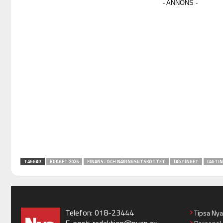
TAGGAR
BUDGET 2026
FINANS- OCH NÄRINGSUTSKOTTET
LAGTINGET
LAGTI
Telefon: 018-23444
Tipsa Ny