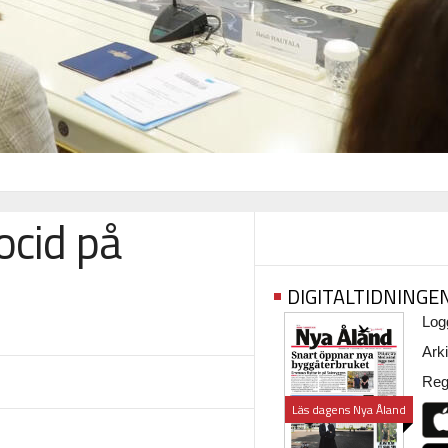
ocid på
DIGITALTIDNINGE
Logg
Arki
Regi
Läs dagens Nya Åland