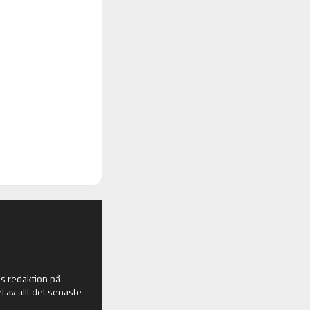
 redaktion på
l av allt det senaste