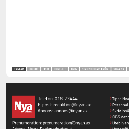
TAGGAR
EKOCID
FRED
KONFLIKT
KRIG
SIMON HOLMSTRÖM
UKRAINA
Telefon: 018-23444
Tipsa Ny
E-post:
redaktion@nyan.ax
Personal
Annons:
annons@nyan.ax
Skriv ins
OBS det 
Prenumeration:
prenumeration@nyan.ax
Utebliven
Adress: Norra Esplanadgatan 1
Uppehåll 