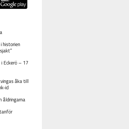
a
 historien
sjakt”
 i Eckerö – 17
vingas åka till
nk-id
 åldringarna
tanför