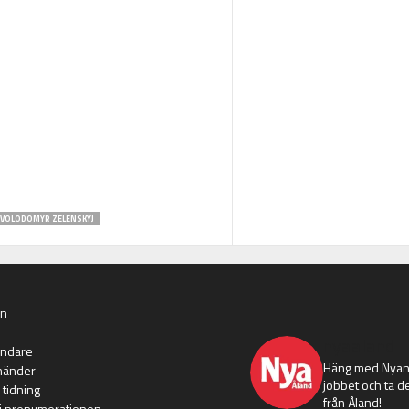
VOLODOMYR ZELENSKYJ
an
nyaaland
ändare
Häng med Nyans
händer
jobbet och ta de
 tidning
från Åland!
i prenumerationen