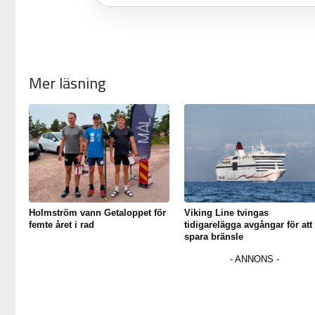
Mer läsning
Holmström vann Getaloppet för
Viking Line tvingas
femte året i rad
tidigarelägga avgångar för att
spara bränsle