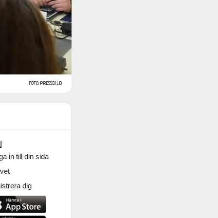
FOTO: PRESSBILD
N
a in till din sida
vet
strera dig