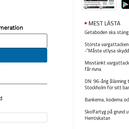
MEST LÄSTA
Getaboden ska stäng
Största vargattacken i
-”Måste utlysa skydd
Misstänkt vargattack
får rivna
DN: 96-årig ålänning t
Stockholm för sitt ba
Bankerna, koderna och
Skolfartyg på grund u
Herröskatan