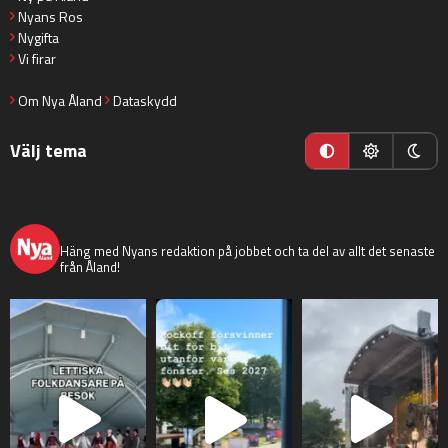
Nyans Ros
Nygifta
Vi firar
Om Nya Åland
Dataskydd
Välj tema
nyaaland
Häng med Nyans redaktion på jobbet och ta del av allt det senaste
från Åland!