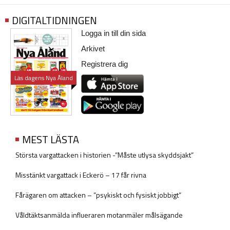
DIGITALTIDNINGEN
Logga in till din sida
Arkivet
Registrera dig
Läs dagens Nya Åland
MEST LÄSTA
Största vargattacken i historien -”Måste utlysa skyddsjakt”
Misstänkt vargattack i Eckerö – 17 får rivna
Fårägaren om attacken – ”psykiskt och fysiskt jobbigt”
Våldtäktsanmälda influeraren motanmäler målsägande