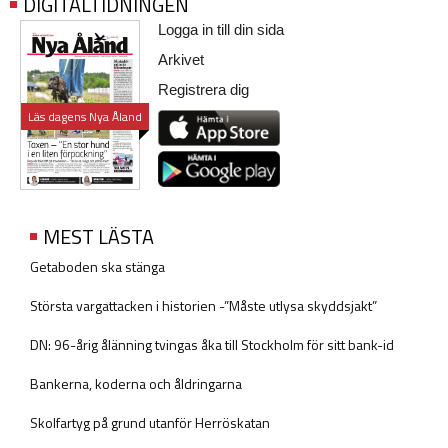
DIGITALTIDNINGEN
Logga in till din sida
Arkivet
Registrera dig
Läs dagens Nya Åland
MEST LÄSTA
Getaboden ska stänga
Största vargattacken i historien -”Måste utlysa skyddsjakt”
DN: 96-årig ålänning tvingas åka till Stockholm för sitt bank-id
Bankerna, koderna och åldringarna
Skolfartyg på grund utanför Herröskatan