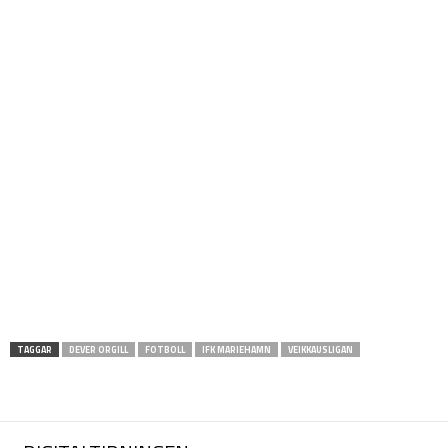
TAGGAR
DEVER ORGILL
FOTBOLL
IFK MARIEHAMN
VEIKKAUSLIGAN