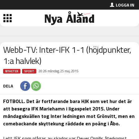
LOGGA IN
Webb-TV: Inter-IFK 1-1 (höjdpunkter,
1:a halvlek)
20:26 måndag, 25 maj, 2015
NYHETER
SPORT
DELA
FOTBOLL. Det är fortfarande bara HJK som vet hur det är
att besegra IFK Mariehamn i ligaspelet 2015. Under
måndagskvällen tog Inter ledningen mot Grönvitt, men en
comebackande skyttekung räddade en poäng i Åbo.
I ett IFK som plågas av skador var Dever Orgills återkomst