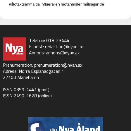
Våldtäktsanmälda influeraren motanmäler målsägande
Telefon: 018-23444
E-post:
redaktion@nyan.ax
Annons:
annons@nyan.ax
Prenumeration:
prenumeration@nyan.ax
Adress: Norra Esplanadgatan 1
22100 Mariehamn
ISSN 0359-1441 (print)
ISSN 2490-1628 (online)