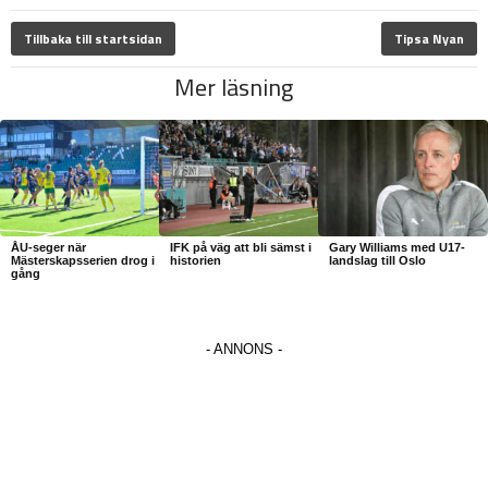
Tillbaka till startsidan
Tipsa Nyan
Mer läsning
ÅU-seger när
IFK på väg att bli sämst i
Gary Williams med U17-
Mästerskapsserien drog i
historien
landslag till Oslo
gång