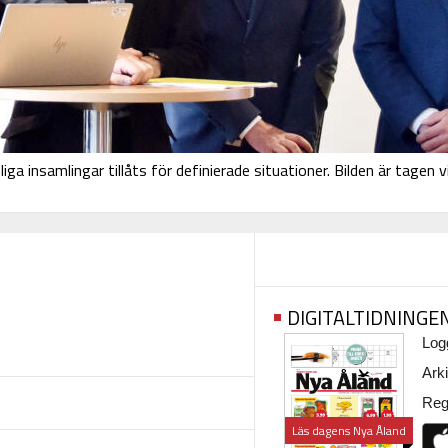
a insamlingar tillåts för definierade situationer. Bilden är tagen v
DIGITALTIDNINGE
Logg
Arki
Regi
Läs dagens Nya Åland