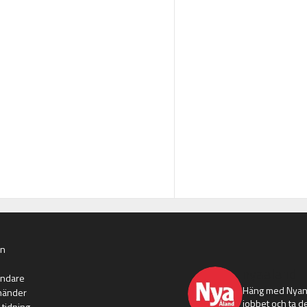
an
nyaaland
ändare
Häng med Nyans
händer
jobbet och ta de
 tidning