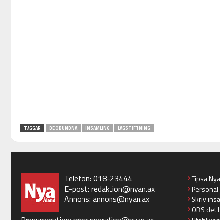
TAGGAR
DE OBUNDNA
INSAMLING
LAGSTIFTNING
Telefon: 018-23444
Tipsa Ny
E-post:
redaktion@nyan.ax
Personal
Annons:
annons@nyan.ax
Skriv ins
OBS det 
Prenumeration:
prenumeration@nyan.ax
Utebliven