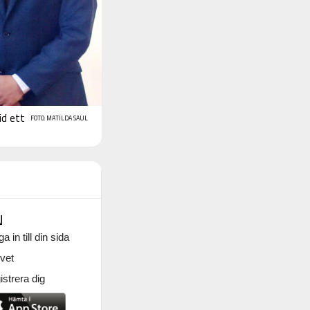
id ett
FOTO: MATILDA SAUL
N
a in till din sida
vet
strera dig