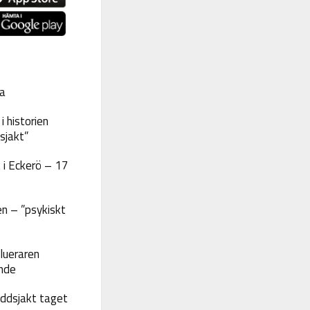
a
 historien
sjakt”
 i Eckerö – 17
n – ”psykiskt
lueraren
nde
yddsjakt taget