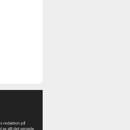
 redaktion på
l av allt det senaste