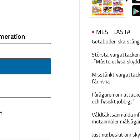
MEST LÄSTA
Getaboden ska stäng
Största vargattacken i
-”Måste utlysa skydd
Misstänkt vargattack
får rivna
Fårägaren om attacke
och fysiskt jobbigt”
Våldtäktsanmälda inf
motanmäler målsäga
Just nu: beslut om sk