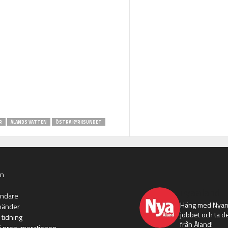
R
ÅLANDS VATTEN
ÖSTRA KYRKSUNDET
an
nyaaland
ändare
Häng med Nyans
händer
jobbet och ta de
 tidning
från Åland!
i prenumerationen