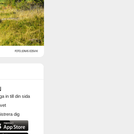
FOTO: JONAS EDSVIK
N
a in till din sida
vet
strera dig