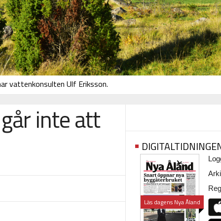
r vattenkonsulten Ulf Eriksson.
går inte att
DIGITALTIDNINGE
Logg
Arki
Regi
Läs dagens Nya Åland