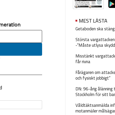
MEST LÄSTA
Getaboden ska stäng
Största vargattacken i
-”Måste utlysa skydd
Misstänkt vargattack
får rivna
Fårägaren om attacke
och fysiskt jobbigt”
DN: 96-årig ålänning t
Stockholm för sitt ba
Våldtäktsanmälda inf
motanmäler målsäga