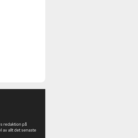
 redaktion på
l av allt det senaste