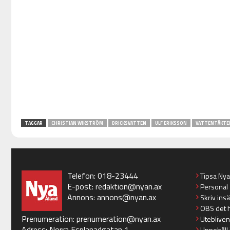
TAGGAR
CHRISTIAN WIKSTRÖM
DRICKSVATTEN
ULF ERIKSSON
VATTENTÄKTE
Telefon: 018-23444
Tipsa Ny
E-post:
redaktion@nyan.ax
Personal
Annons:
annons@nyan.ax
Skriv ins
OBS det 
Prenumeration:
prenumeration@nyan.ax
Utebliven
Adress: Norra Esplanadgatan 1
Uppehåll 