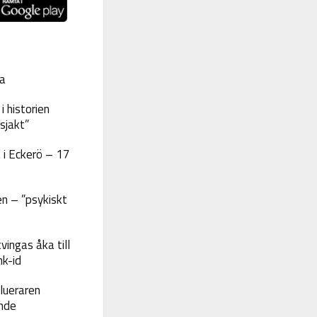
a
 historien
sjakt”
 i Eckerö – 17
n – ”psykiskt
vingas åka till
nk-id
lueraren
nde