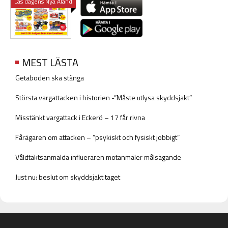
Läs dagens Nya Åland
MEST LÄSTA
Getaboden ska stänga
Största vargattacken i historien -”Måste utlysa skyddsjakt”
Misstänkt vargattack i Eckerö – 17 får rivna
Fårägaren om attacken – ”psykiskt och fysiskt jobbigt”
Våldtäktsanmälda influeraren motanmäler målsägande
Just nu: beslut om skyddsjakt taget