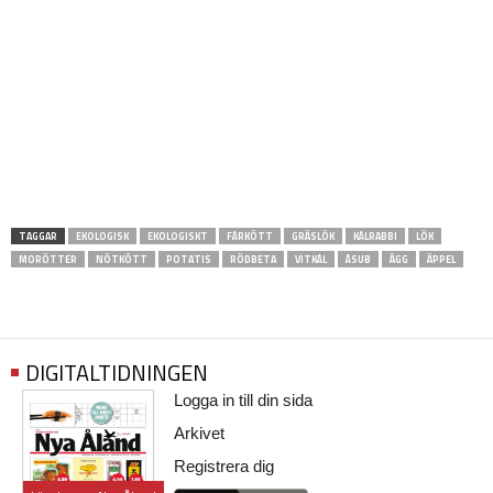
TAGGAR
EKOLOGISK
EKOLOGISKT
FÅRKÖTT
GRÄSLÖK
KÅLRABBI
LÖK
MORÖTTER
NÖTKÖTT
POTATIS
RÖDBETA
VITKÅL
ÅSUB
ÄGG
ÄPPEL
DIGITALTIDNINGEN
Logga in till din sida
Arkivet
Registrera dig