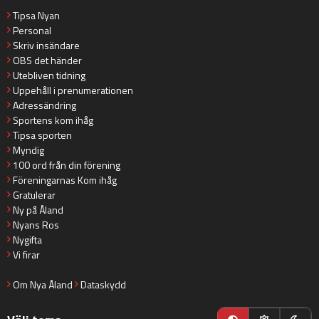
Tipsa Nyan
Personal
Skriv insändare
OBS det händer
Utebliven tidning
Uppehåll i prenumerationen
Adressändring
Sportens kom ihåg
Tipsa sporten
Myndig
100 ord från din förening
Föreningarnas Kom ihåg
Gratulerar
Ny på Åland
Nyans Ros
Nygifta
Vi firar
Om Nya Åland
Dataskydd