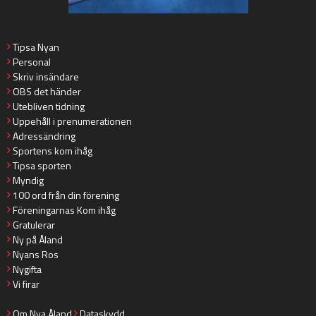
Tipsa Nyan
Personal
Skriv insändare
OBS det händer
Utebliven tidning
Uppehåll i prenumerationen
Adressändring
Sportens kom ihåg
Tipsa sporten
Myndig
100 ord från din förening
Föreningarnas Kom ihåg
Gratulerar
Ny på Åland
Nyans Ros
Nygifta
Vi firar
Om Nya Åland
Dataskydd