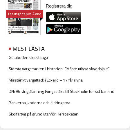
Registrera dig
Läs dagens Nya Åland
MEST LÄSTA
Getaboden ska stänga
Största vargattacken i historien -”Måste utlysa skyddsjakt”
Misstänkt vargattack i Eckerö – 17 får rivna
DN: 96-årig ålänning tvingas åka till Stockholm för sitt bank-id
Bankerna, koderna och åldringarna
Skolfartyg på grund utanför Herröskatan