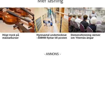
Mer läsning
Högt tryck på
Hyresavtal undertecknat
Demensförening skriver
mästarkurser
–ÅMHM flyttar till posten
om Ytternäs ängar