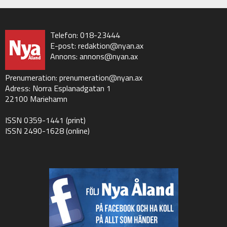
Telefon: 018-23444
E-post:
redaktion@nyan.ax
Annons:
annons@nyan.ax
Prenumeration:
prenumeration@nyan.ax
Adress: Norra Esplanadgatan 1
22100 Mariehamn
ISSN 0359-1441 (print)
ISSN 2490-1628 (online)