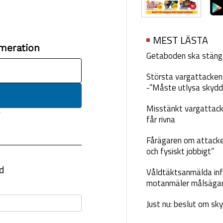
MEST LÄSTA
Getaboden ska stäng
Största vargattacken i
-”Måste utlysa skydd
Misstänkt vargattack
får rivna
Fårägaren om attacke
och fysiskt jobbigt”
Våldtäktsanmälda inf
motanmäler målsäga
Just nu: beslut om sk