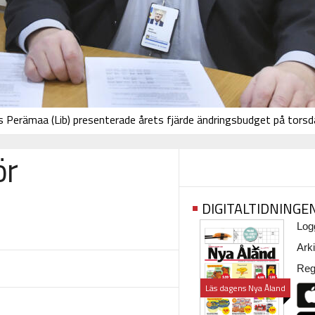
s Perämaa (Lib) presenterade årets fjärde ändringsbudget på torsd
ör
DIGITALTIDNINGE
Logg
Arki
Regi
Läs dagens Nya Åland