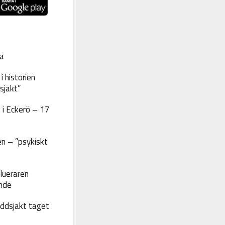
a
 historien
sjakt”
 i Eckerö – 17
n – ”psykiskt
lueraren
nde
yddsjakt taget