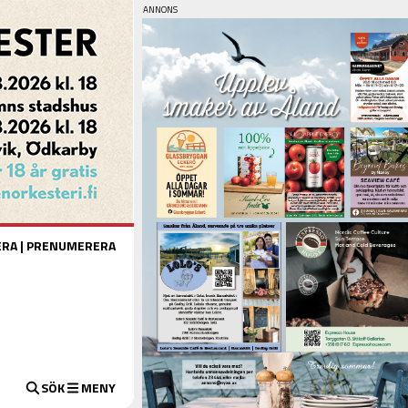
ERA
|
PRENUMERERA
SÖK
MENY