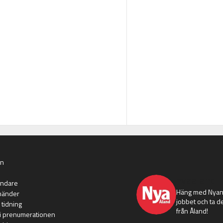
an
nyaaland
ändare
Häng med Nyans
händer
jobbet och ta de
 tidning
från Åland!
i prenumerationen