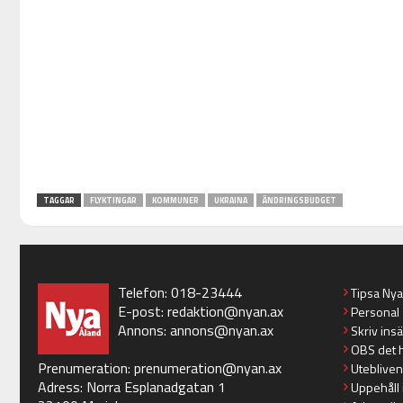
TAGGAR
FLYKTINGAR
KOMMUNER
UKRAINA
ÄNDRINGSBUDGET
Telefon: 018-23444
Tipsa Ny
E-post:
redaktion@nyan.ax
Personal
Annons:
annons@nyan.ax
Skriv ins
OBS det 
Prenumeration:
prenumeration@nyan.ax
Utebliven
Adress: Norra Esplanadgatan 1
Uppehåll 