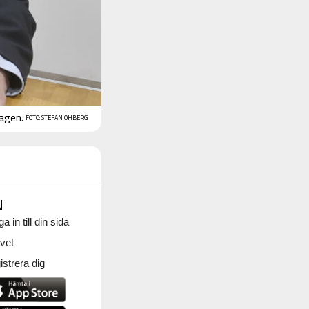
agen.
FOTO: STEFAN ÖHBERG
N
a in till din sida
vet
strera dig