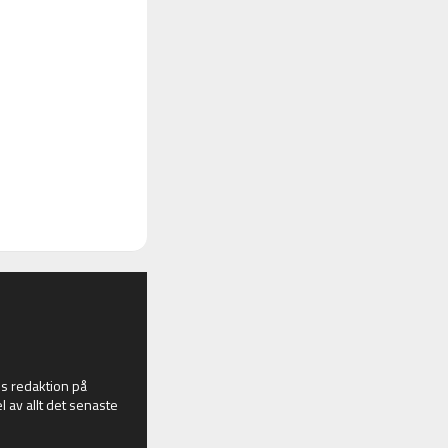
 redaktion på
l av allt det senaste