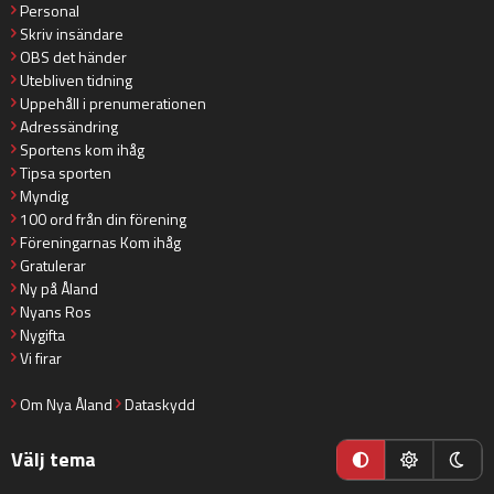
Personal
Skriv insändare
OBS det händer
Utebliven tidning
Uppehåll i prenumerationen
Adressändring
Sportens kom ihåg
Tipsa sporten
Myndig
100 ord från din förening
Föreningarnas Kom ihåg
Gratulerar
Ny på Åland
Nyans Ros
Nygifta
Vi firar
Om Nya Åland
Dataskydd
Välj tema