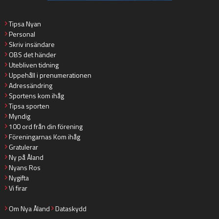
Tipsa Nyan
Personal
Skriv insändare
OBS det händer
Utebliven tidning
Uppehåll i prenumerationen
Adressändring
Sportens kom ihåg
Tipsa sporten
Myndig
100 ord från din förening
Föreningarnas Kom ihåg
Gratulerar
Ny på Åland
Nyans Ros
Nygifta
Vi firar
Om Nya Åland
Dataskydd