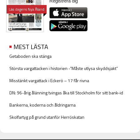
Registrera dig
Läs dagens Nya Åland
MEST LÄSTA
Getaboden ska stänga
Största vargattacken i historien -”Måste utlysa skyddsjakt”
Misstänkt vargattack i Eckerö – 17 får rivna
DN: 96-årig ålänning tvingas åka till Stockholm för sitt bank-id
Bankerna, koderna och åldringarna
Skolfartyg på grund utanför Herröskatan