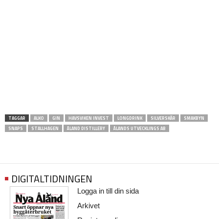
TAGGAR
ALKO
GIN
HAVSVIKEN INVEST
LONGDRINK
SILVERSKÄR
SMAKBYN
SNAPS
STALLHAGEN
ÅLAND DISTILLERY
ÅLANDS UTVECKLINGS AB
DIGITALTIDNINGEN
Logga in till din sida
Arkivet