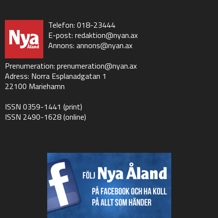
Telefon: 018-23444
E-post:
redaktion@nyan.ax
Annons:
annons@nyan.ax
Prenumeration:
prenumeration@nyan.ax
Adress: Norra Esplanadgatan 1
22100 Mariehamn
ISSN 0359-1441 (print)
ISSN 2490-1628 (online)