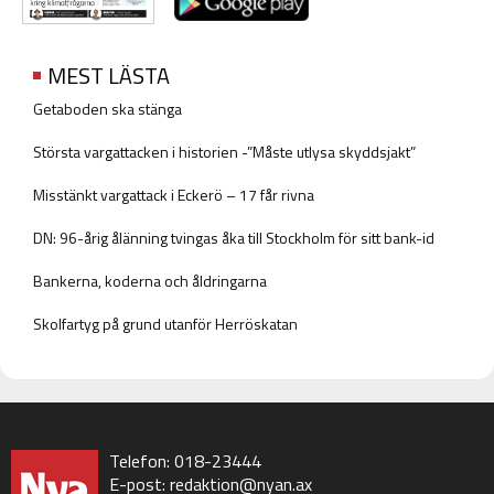
MEST LÄSTA
Getaboden ska stänga
Största vargattacken i historien -”Måste utlysa skyddsjakt”
Misstänkt vargattack i Eckerö – 17 får rivna
DN: 96-årig ålänning tvingas åka till Stockholm för sitt bank-id
Bankerna, koderna och åldringarna
Skolfartyg på grund utanför Herröskatan
Telefon: 018-23444
E-post:
redaktion@nyan.ax