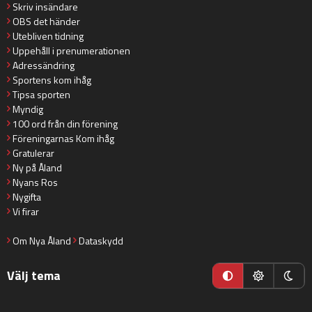
Skriv insändare
OBS det händer
Utebliven tidning
Uppehåll i prenumerationen
Adressändring
Sportens kom ihåg
Tipsa sporten
Myndig
100 ord från din förening
Föreningarnas Kom ihåg
Gratulerar
Ny på Åland
Nyans Ros
Nygifta
Vi firar
Om Nya Åland
Dataskydd
Välj tema