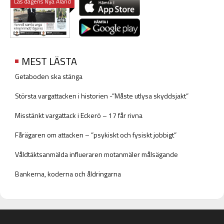
Läs dagens Nya Åland
MEST LÄSTA
Getaboden ska stänga
Största vargattacken i historien -”Måste utlysa skyddsjakt”
Misstänkt vargattack i Eckerö – 17 får rivna
Fårägaren om attacken – ”psykiskt och fysiskt jobbigt”
Våldtäktsanmälda influeraren motanmäler målsägande
Bankerna, koderna och åldringarna