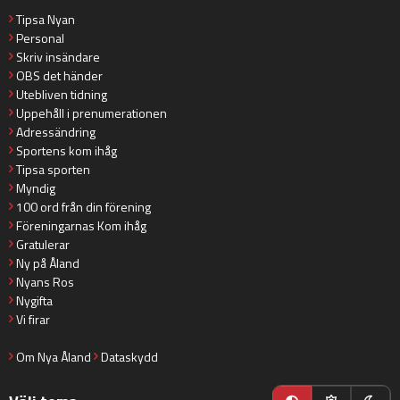
Tipsa Nyan
Personal
Skriv insändare
OBS det händer
Utebliven tidning
Uppehåll i prenumerationen
Adressändring
Sportens kom ihåg
Tipsa sporten
Myndig
100 ord från din förening
Föreningarnas Kom ihåg
Gratulerar
Ny på Åland
Nyans Ros
Nygifta
Vi firar
Om Nya Åland
Dataskydd