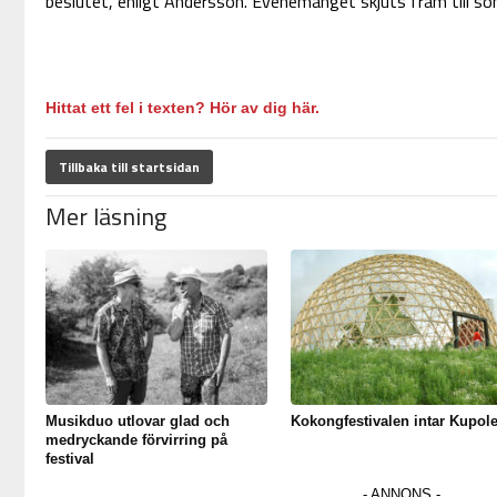
beslutet, enligt Andersson. Evenemanget skjuts fram till so
Hittat ett fel i texten? Hör av dig här.
Tillbaka till startsidan
Mer läsning
Musikduo utlovar glad och
Kokongfestivalen intar Kupol
medryckande förvirring på
festival