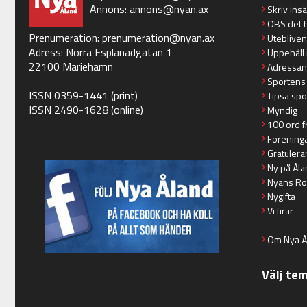
Annons:
annons@nyan.ax
Skriv ins
OBS det 
Prenumeration:
prenumeration@nyan.ax
Utebliven
Adress: Norra Esplanadgatan 1
Uppehåll 
22100 Mariehamn
Adressän
Sportens
ISSN 0359-1441 (print)
Tipsa spo
ISSN 2490-1628 (online)
Myndig
100 ord f
Förening
Gratulera
Ny på Åla
Nyans Ro
Nygifta
Vi firar
Om Nya Å
Välj te