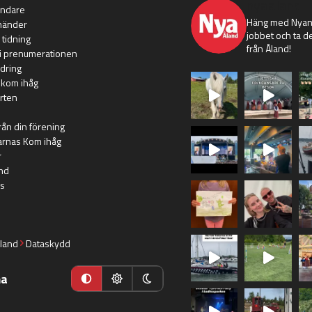
nyaaland
ändare
Häng med Nyans
händer
jobbet och ta de
 tidning
från Åland!
i prenumerationen
dring
 kom ihåg
rten
rån din förening
arnas Kom ihåg
r
nd
s
land
Dataskydd
ma