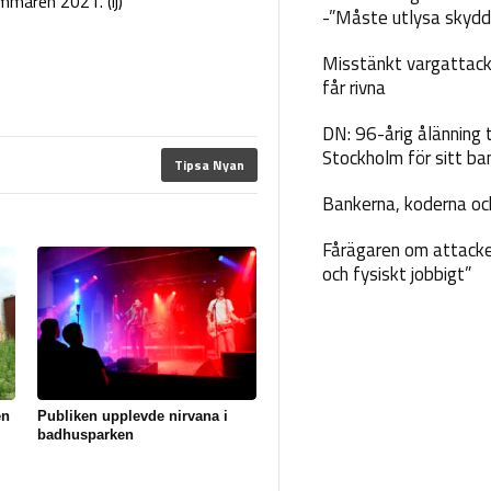
mmaren 2021. (ij)
-”Måste utlysa skydd
Misstänkt vargattack
får rivna
DN: 96-årig ålänning t
Stockholm för sitt ba
Tipsa Nyan
Bankerna, koderna och
Fårägaren om attacke
och fysiskt jobbigt”
en
Publiken upplevde nirvana i
badhusparken