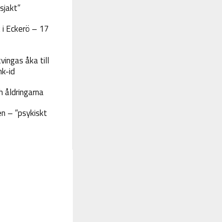
sjakt”
 i Eckerö – 17
vingas åka till
nk-id
 åldringarna
n – ”psykiskt