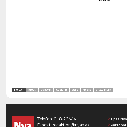
TAGGAR
BLUES
CORONA
COVID-19
JAZZ
MUSIK
STALLHAGEN
Telefon: 018-23444
Tipsa Ny
E-post:
redaktion@nyan.ax
Personal