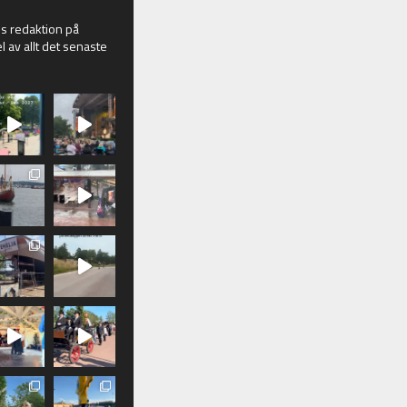
 redaktion på
l av allt det senaste