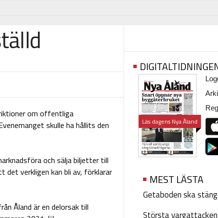
tälld
DIGITALTIDNINGE
Logg
Arki
Regi
riktioner om offentliga
Läs dagens Nya Åland
 Evenemanget skulle ha hållits den
rknadsföra och sälja biljetter till
et verkligen kan bli av, förklarar
MEST LÄSTA
Getaboden ska stäng
rån Åland är en delorsak till
Största vargattacken i