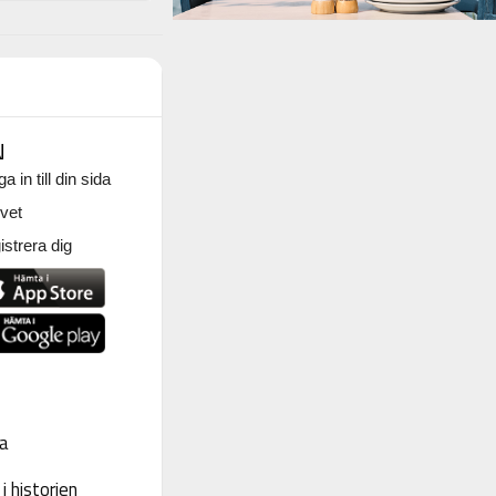
N
a in till din sida
vet
strera dig
a
 historien