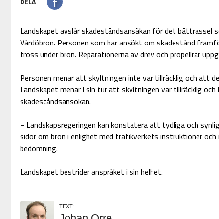
DELA
Landskapet avslår skadeståndsansäkan för det båttrassel s
Vårdöbron. Personen som har ansökt om skadestånd framförd
tross under bron. Reparationerna av drev och propellrar uppgi
Personen menar att skyltningen inte var tillräcklig och att det
Landskapet menar i sin tur att skyltningen var tillräcklig och
skadeståndsansökan.
– Landskapsregeringen kan konstatera att tydliga och synli
sidor om bron i enlighet med trafikverkets instruktioner och re
bedömning.
Landskapet bestrider anspråket i sin helhet.
TEXT:
Johan Orre