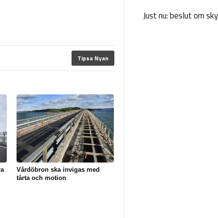
Just nu: beslut om sk
Tipsa Nyan
ra
Vårdöbron ska invigas med
tårta och motion