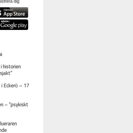
strera dig
a
 historien
sjakt”
 i Eckerö – 17
n – ”psykiskt
lueraren
nde