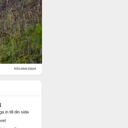
FOTO: JONAS EDSVIK
N
a in till din sida
vet