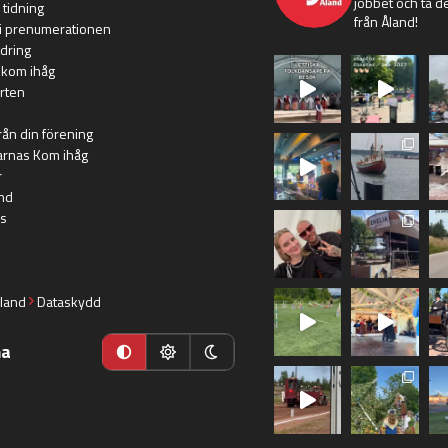
jobbet och ta de
 tidning
från Åland!
i prenumerationen
dring
 kom ihåg
rten
rån din förening
arnas Kom ihåg
r
nd
s
land
Dataskydd
ma