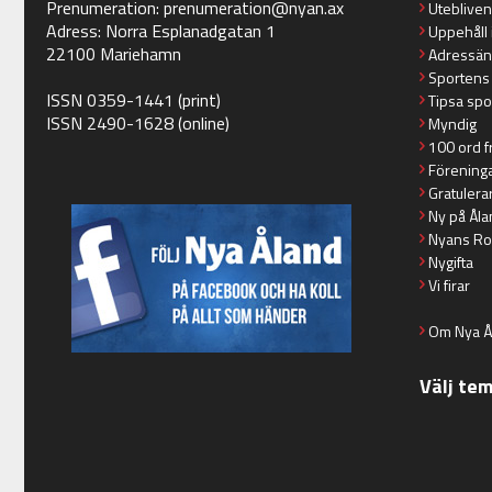
Prenumeration:
prenumeration@nyan.ax
Utebliven
Adress: Norra Esplanadgatan 1
Uppehåll 
22100 Mariehamn
Adressän
Sportens
ISSN 0359-1441 (print)
Tipsa spo
ISSN 2490-1628 (online)
Myndig
100 ord f
Förening
Gratulera
Ny på Åla
Nyans Ro
Nygifta
Vi firar
Om Nya Å
Välj te