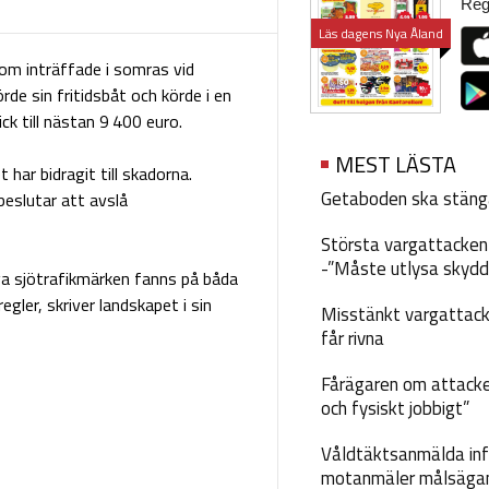
Regi
Läs dagens Nya Åland
om inträffade i somras vid
e sin fritidsbåt och körde i en
ck till nästan 9 400 euro.
MEST LÄSTA
 har bidragit till skadorna.
Getaboden ska stäng
 beslutar att avslå
Största vargattacken i
-”Måste utlysa skydd
ga sjötrafikmärken fanns på båda
gler, skriver landskapet i sin
Misstänkt vargattack
får rivna
Fårägaren om attacke
och fysiskt jobbigt”
Våldtäktsanmälda inf
motanmäler målsäga