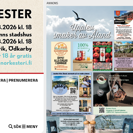
ERA
|
PRENUMERERA
SÖK
MENY