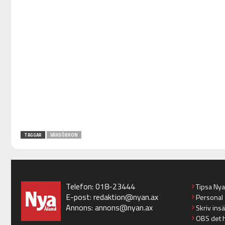
TAGGAR
VÅRDÖBRON
Telefon: 018-23444
Tipsa Ny
E-post:
redaktion@nyan.ax
Personal
Annons:
annons@nyan.ax
Skriv ins
OBS det 