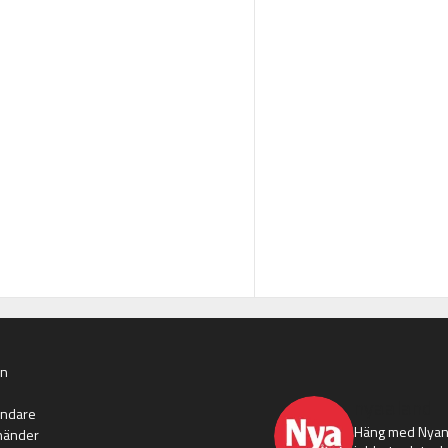
an
nyaaland
ändare
Häng med Nyans
händer