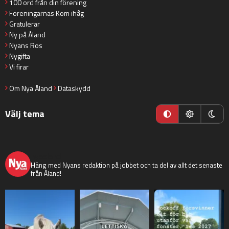
100 ord från din förening
Föreningarnas Kom ihåg
Gratulerar
Ny på Åland
Nyans Ros
Nygifta
Vi firar
Om Nya Åland
Dataskydd
Välj tema
nyaaland
Häng med Nyans redaktion på jobbet och ta del av allt det senaste
från Åland!