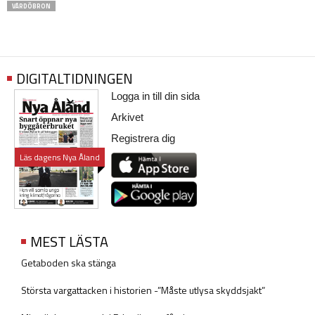
VÅRDÖBRON
DIGITALTIDNINGEN
Logga in till din sida
Arkivet
Registrera dig
Läs dagens Nya Åland
MEST LÄSTA
Getaboden ska stänga
Största vargattacken i historien -”Måste utlysa skyddsjakt”