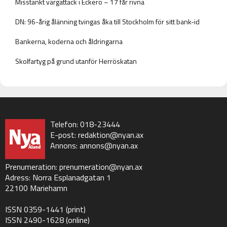
Misstänkt vargattack i Eckerö – 17 får rivna
DN: 96-årig ålänning tvingas åka till Stockholm för sitt bank-id
Bankerna, koderna och åldringarna
Skolfartyg på grund utanför Herröskatan
Telefon: 018-23444
E-post:
redaktion@nyan.ax
Annons:
annons@nyan.ax
Prenumeration:
prenumeration@nyan.ax
Adress: Norra Esplanadgatan 1
22100 Mariehamn
ISSN 0359-1441 (print)
ISSN 2490-1628 (online)