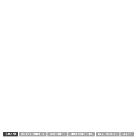
TAGGAR
INFRASTRUKTUR
KORTRUTT
MIKA NORDBERG
UPPHANDLING
VÅRDÖ