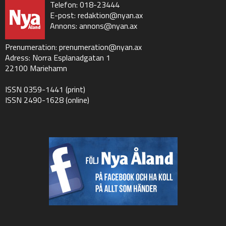
Telefon: 018-23444
E-post:
redaktion@nyan.ax
Annons:
annons@nyan.ax
Prenumeration:
prenumeration@nyan.ax
Adress: Norra Esplanadgatan 1
22100 Mariehamn
ISSN 0359-1441 (print)
ISSN 2490-1628 (online)