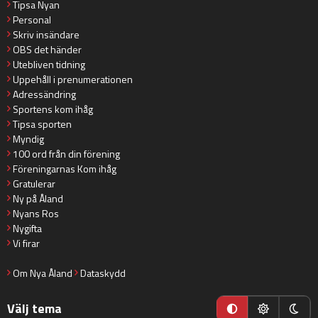
Tipsa Nyan
Personal
Skriv insändare
OBS det händer
Utebliven tidning
Uppehåll i prenumerationen
Adressändring
Sportens kom ihåg
Tipsa sporten
Myndig
100 ord från din förening
Föreningarnas Kom ihåg
Gratulerar
Ny på Åland
Nyans Ros
Nygifta
Vi firar
Om Nya Åland
Dataskydd
Välj tema