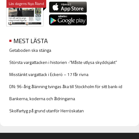
Läs dagens Nya Åland
MEST LÄSTA
Getaboden ska stänga
Största vargattacken i historien -”Måste utlysa skyddsjakt”
Misstänkt vargattack i Eckerö – 17 får rivna
DN: 96-årig ålänning tvingas åka till Stockholm för sitt bank-id
Bankerna, koderna och åldringarna
Skolfartyg på grund utanför Herröskatan