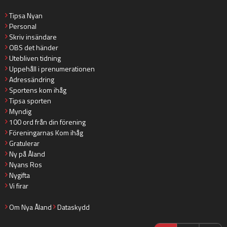
Tipsa Nyan
Personal
Skriv insändare
OBS det händer
Utebliven tidning
Uppehåll i prenumerationen
Adressändring
Sportens kom ihåg
Tipsa sporten
Myndig
100 ord från din förening
Föreningarnas Kom ihåg
Gratulerar
Ny på Åland
Nyans Ros
Nygifta
Vi firar
Om Nya Åland
Dataskydd