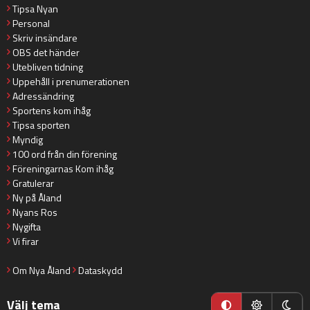
Tipsa Nyan
Personal
Skriv insändare
OBS det händer
Utebliven tidning
Uppehåll i prenumerationen
Adressändring
Sportens kom ihåg
Tipsa sporten
Myndig
100 ord från din förening
Föreningarnas Kom ihåg
Gratulerar
Ny på Åland
Nyans Ros
Nygifta
Vi firar
Om Nya Åland
Dataskydd
Välj tema