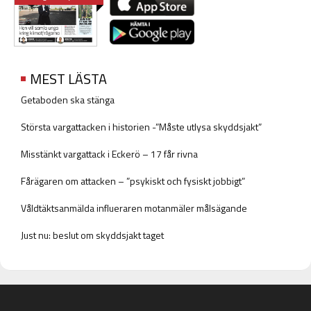
MEST LÄSTA
Getaboden ska stänga
Största vargattacken i historien -”Måste utlysa skyddsjakt”
Misstänkt vargattack i Eckerö – 17 får rivna
Fårägaren om attacken – ”psykiskt och fysiskt jobbigt”
Våldtäktsanmälda influeraren motanmäler målsägande
Just nu: beslut om skyddsjakt taget