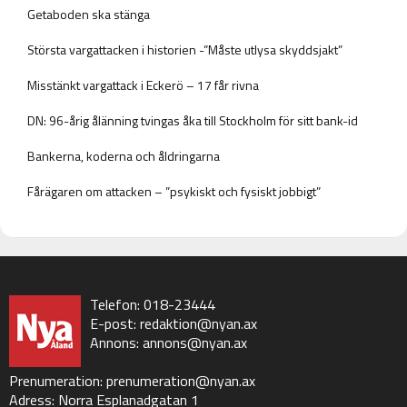
Getaboden ska stänga
Största vargattacken i historien -”Måste utlysa skyddsjakt”
Misstänkt vargattack i Eckerö – 17 får rivna
DN: 96-årig ålänning tvingas åka till Stockholm för sitt bank-id
Bankerna, koderna och åldringarna
Fårägaren om attacken – ”psykiskt och fysiskt jobbigt”
Telefon: 018-23444
E-post:
redaktion@nyan.ax
Annons:
annons@nyan.ax
Prenumeration:
prenumeration@nyan.ax
Adress: Norra Esplanadgatan 1