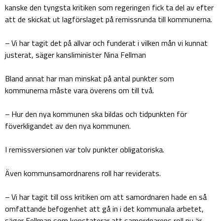
kanske den tyngsta kritiken som regeringen fick ta del av efter
att de skickat ut lagförslaget på remissrunda till kommunerna.
– Vi har tagit det på allvar och funderat i vilken mån vi kunnat
justerat, säger kansliminister Nina Fellman
Bland annat har man minskat på antal punkter som
kommunerna måste vara överens om till två.
– Hur den nya kommunen ska bildas och tidpunkten för
föverkligandet av den nya kommunen.
I remissversionen var tolv punkter obligatoriska.
Även kommunsamordnarens roll har reviderats.
– Vi har tagit till oss kritiken om att samordnaren hade en så
omfattande befogenhet att gå in i det kommunala arbetet,
säger Fellman som konstaterar att samordnarens roll nu är