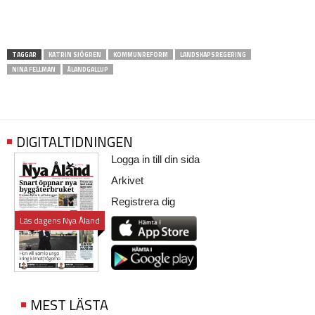
TAGGAR
KATRIN SJÖGREN
KOMMUNREFORM
LANDSKAPSREGERING
NINA FELLMAN
ÅLANDGALLUP
DIGITALTIDNINGEN
Logga in till din sida
Arkivet
Registrera dig
Läs dagens Nya Åland
MEST LÄSTA