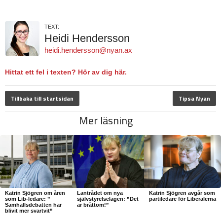
TEXT:
Heidi Hendersson
heidi.hendersson@nyan.ax
Hittat ett fel i texten? Hör av dig här.
Tillbaka till startsidan
Tipsa Nyan
Mer läsning
Katrin Sjögren om åren
Lantrådet om nya
Katrin Sjögren avgår som
som Lib-ledare: ”
självstyrelselagen: ”Det
partiledare för Liberalerna
Samhällsdebatten har
är bråttom!”
blivit mer svartvit”