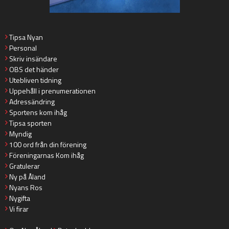
Tipsa Nyan
Personal
Skriv insändare
OBS det händer
Utebliven tidning
Uppehåll i prenumerationen
Adressändring
Sportens kom ihåg
Tipsa sporten
Myndig
100 ord från din förening
Föreningarnas Kom ihåg
Gratulerar
Ny på Åland
Nyans Ros
Nygifta
Vi firar