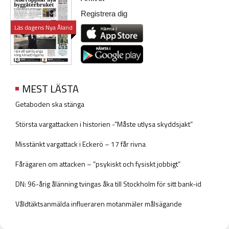
Registrera dig
Läs dagens Nya Åland
MEST LÄSTA
Getaboden ska stänga
Största vargattacken i historien -”Måste utlysa skyddsjakt”
Misstänkt vargattack i Eckerö – 17 får rivna
Fårägaren om attacken – ”psykiskt och fysiskt jobbigt”
DN: 96-årig ålänning tvingas åka till Stockholm för sitt bank-id
Våldtäktsanmälda influeraren motanmäler målsägande