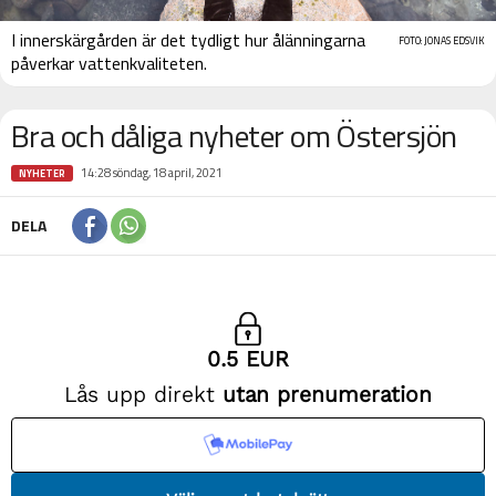
I innerskärgården är det tydligt hur ålänningarna
FOTO: JONAS EDSVIK
påverkar vattenkvaliteten.
Bra och dåliga nyheter om Östersjön
14:28 söndag, 18 april, 2021
NYHETER
DELA