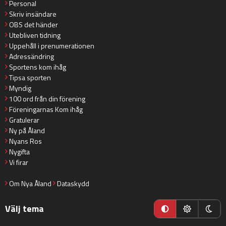
Personal
Skriv insändare
OBS det händer
Utebliven tidning
Uppehåll i prenumerationen
Adressändring
Sportens kom ihåg
Tipsa sporten
Myndig
100 ord från din förening
Föreningarnas Kom ihåg
Gratulerar
Ny på Åland
Nyans Ros
Nygifta
Vi firar
Om Nya Åland
Dataskydd
Välj tema