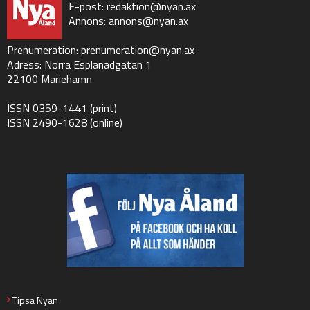
E-post:
redaktion@nyan.ax
Annons:
annons@nyan.ax
Prenumeration:
prenumeration@nyan.ax
Adress: Norra Esplanadgatan 1
22100 Mariehamn
ISSN 0359-1441 (print)
ISSN 2490-1628 (online)
Tipsa Nyan