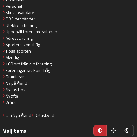
Personal
Skriv insändare
OBS det händer
Utebliven tidning
Uppehåll i prenumerationen
Adressändring
Sportens kom ihåg
Tipsa sporten
Myndig
100 ord från din förening
Föreningarnas Kom ihåg
Gratulerar
Ny på Åland
Nyans Ros
Nygifta
Vi firar
Om Nya Åland
Dataskydd
Välj tema