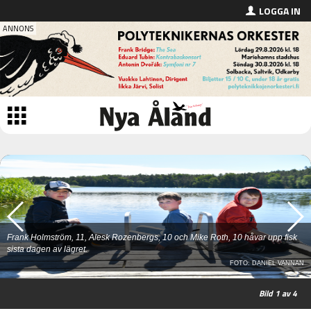
LOGGA IN
Frank Holmström, 11, Alesk Rozenbergs, 10 och Mike Roth, 10 håvar upp fisk
sista dagen av lägret.
FOTO: DANIEL VANNAN
1
av 4