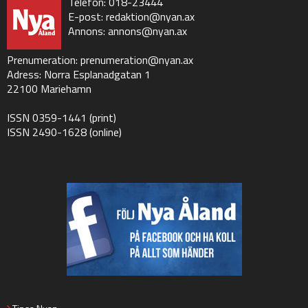
Telefon: 018-23444
E-post:
redaktion@nyan.ax
Annons:
annons@nyan.ax
Prenumeration:
prenumeration@nyan.ax
Adress: Norra Esplanadgatan 1
22100 Mariehamn
ISSN 0359-1441 (print)
ISSN 2490-1628 (online)