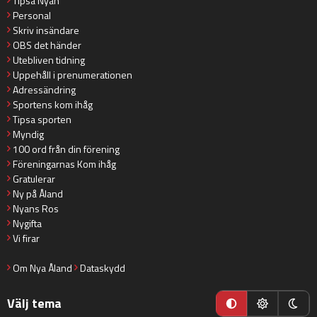
Tipsa Nyan
Personal
Skriv insändare
OBS det händer
Utebliven tidning
Uppehåll i prenumerationen
Adressändring
Sportens kom ihåg
Tipsa sporten
Myndig
100 ord från din förening
Föreningarnas Kom ihåg
Gratulerar
Ny på Åland
Nyans Ros
Nygifta
Vi firar
Om Nya Åland
Dataskydd
Välj tema