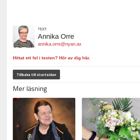
TEXT:
Annika Orre
annika.orre@nyan.ax
Hittat ett fel i texten? Hör av dig här.
Tillbaka till startsidan
Mer läsning