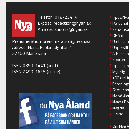
Telefon: 018-23444
Tipsa Ny
E-post:
redaktion@nyan.ax
Personal
Annons:
annons@nyan.ax
Skriv ins
OBS det 
Prenumeration:
prenumeration@nyan.ax
Utebliven
Adress: Norra Esplanadgatan 1
Uppehåll 
22100 Mariehamn
Adressän
Sportens
ISSN 0359-1441 (print)
Tipsa spo
ISSN 2490-1628 (online)
Myndig
100 ord f
Förening
Gratulera
Ny på Åla
Nyans Ro
Nygifta
Vi firar
Om Nya Å