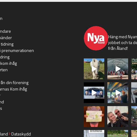
an
nyaaland
ändare
Häng med Nyans
händer
jobbet och ta de
 tidning
från Åland!
i prenumerationen
dring
 kom ihåg
rten
rån din förening
arnas Kom ihåg
r
nd
s
land
Dataskydd