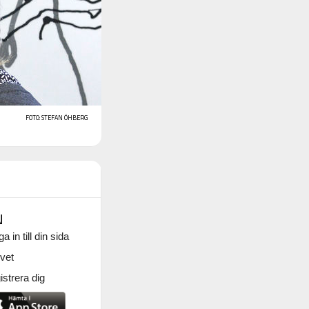
FOTO: STEFAN ÖHBERG
N
a in till din sida
vet
strera dig