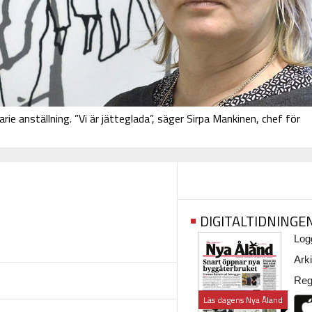
ie anställning. ”Vi är jätteglada”, säger Sirpa Mankinen, chef för
DIGITALTIDNINGE
Logg
Arki
Regi
Läs dagens Nya Åland