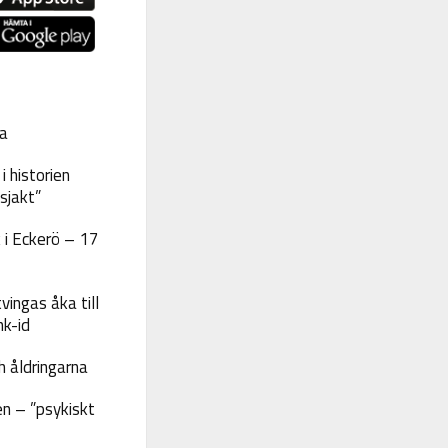
a
 historien
sjakt”
 i Eckerö – 17
vingas åka till
nk-id
 åldringarna
n – ”psykiskt