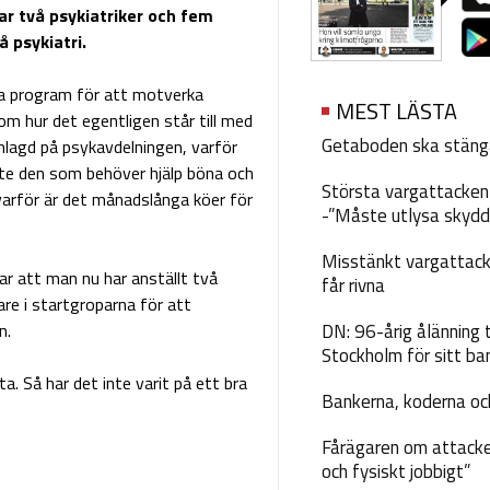
ar två psykiatriker och fem
å psykiatri.
a program för att motverka
MEST LÄSTA
om hur det egentligen står till med
Getaboden ska stäng
inlagd på psykavdelningen, varför
te den som behöver hjälp böna och
Största vargattacken i
varför är det månadslånga köer för
-”Måste utlysa skydd
Misstänkt vargattack
ttar att man nu har anställt två
får rivna
kare i startgroparna för att
n.
DN: 96-årig ålänning t
Stockholm för sitt ba
. Så har det inte varit på ett bra
Bankerna, koderna och
Fårägaren om attacke
och fysiskt jobbigt”