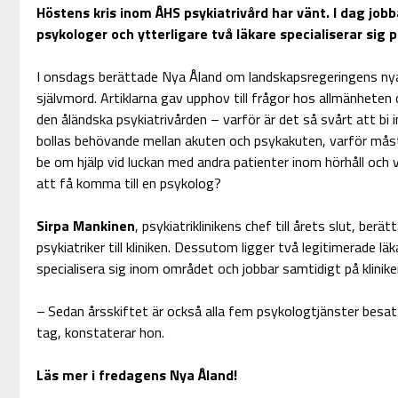
Höstens kris inom ÅHS psykiatrivård har vänt. I dag jobb
psykologer och ytterligare två läkare specialiserar sig p
I onsdags berättade Nya Åland om landskapsregeringens ny
självmord. Artiklarna gav upphov till frågor hos allmänheten 
den åländska psykiatrivården – varför är det så svårt att bi 
bollas behövande mellan akuten och psykakuten, varför mås
be om hjälp vid luckan med andra patienter inom hörhåll och 
att få komma till en psykolog?
Sirpa Mankinen
, psykiatriklinikens chef till årets slut, berä
psykiatriker till kliniken. Dessutom ligger två legitimerade lä
specialisera sig inom området och jobbar samtidigt på klinike
– Sedan årsskiftet är också alla fem psykologtjänster besatta
tag, konstaterar hon.
Läs mer i fredagens Nya Åland!