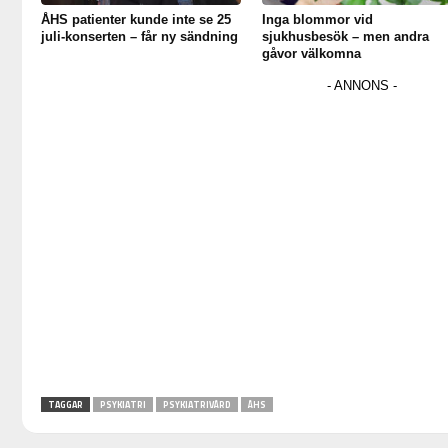
ÅHS patienter kunde inte se 25
Inga blommor vid
juli-konserten – får ny sändning
sjukhusbesök – men andra
gåvor välkomna
TAGGAR
PSYKIATRI
PSYKIATRIVÅRD
ÅHS