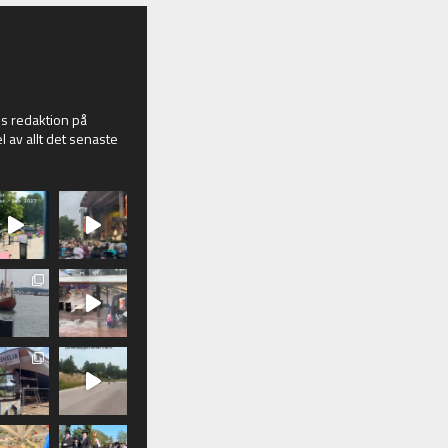
 redaktion på
l av allt det senaste