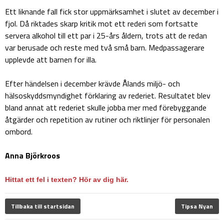
Ett liknande fall fick stor uppmärksamhet i slutet av december i
fjol. Då riktades skarp kritik mot ett rederi som fortsatte
servera alkohol till ett par i 25-års åldern, trots att de redan
var berusade och reste med två små barn. Medpassagerare
upplevde att barnen for illa.
Efter händelsen i december krävde Ålands miljö- och
hälsoskyddsmyndighet förklaring av rederiet. Resultatet blev
bland annat att rederiet skulle jobba mer med förebyggande
åtgärder och repetition av rutiner och riktlinjer för personalen
ombord.
Anna Björkroos
Hittat ett fel i texten? Hör av dig här.
Tillbaka till startsidan
Tipsa Nyan