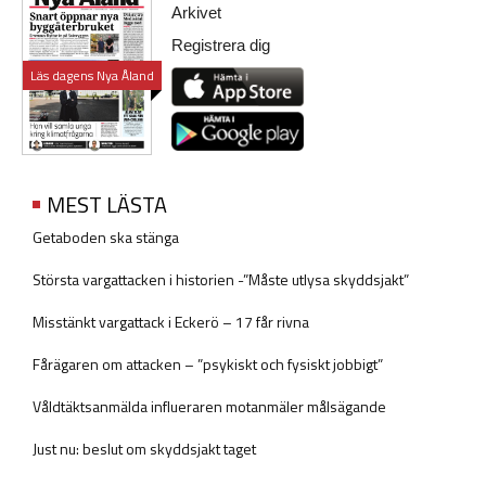
Arkivet
Registrera dig
Läs dagens Nya Åland
MEST LÄSTA
Getaboden ska stänga
Största vargattacken i historien -”Måste utlysa skyddsjakt”
Misstänkt vargattack i Eckerö – 17 får rivna
Fårägaren om attacken – ”psykiskt och fysiskt jobbigt”
Våldtäktsanmälda influeraren motanmäler målsägande
Just nu: beslut om skyddsjakt taget