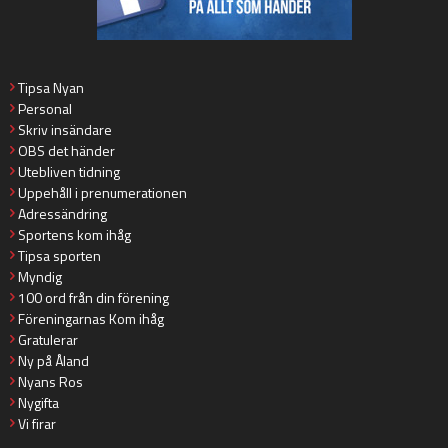
Tipsa Nyan
Personal
Skriv insändare
OBS det händer
Utebliven tidning
Uppehåll i prenumerationen
Adressändring
Sportens kom ihåg
Tipsa sporten
Myndig
100 ord från din förening
Föreningarnas Kom ihåg
Gratulerar
Ny på Åland
Nyans Ros
Nygifta
Vi firar