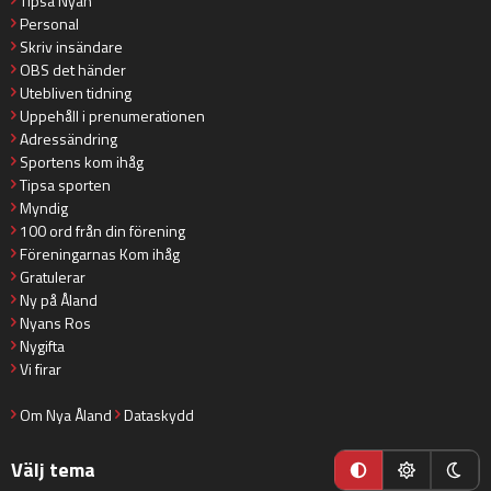
Tipsa Nyan
Personal
Skriv insändare
OBS det händer
Utebliven tidning
Uppehåll i prenumerationen
Adressändring
Sportens kom ihåg
Tipsa sporten
Myndig
100 ord från din förening
Föreningarnas Kom ihåg
Gratulerar
Ny på Åland
Nyans Ros
Nygifta
Vi firar
Om Nya Åland
Dataskydd
Välj tema