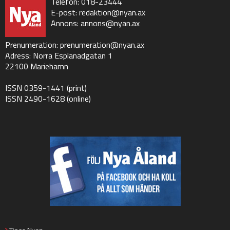
Telefon: 018-23444
E-post:
redaktion@nyan.ax
Annons:
annons@nyan.ax
Prenumeration:
prenumeration@nyan.ax
Adress: Norra Esplanadgatan 1
22100 Mariehamn
ISSN 0359-1441 (print)
ISSN 2490-1628 (online)