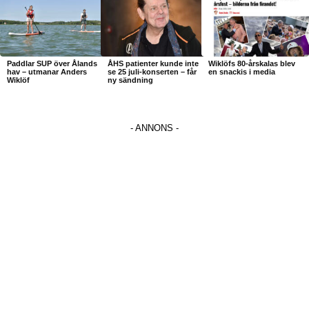
Paddlar SUP över Ålands
ÅHS patienter kunde inte
Wiklöfs 80-årskalas blev
hav – utmanar Anders
se 25 juli-konserten – får
en snackis i media
Wiklöf
ny sändning