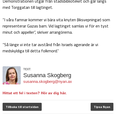
Demonstrationen utgår från stadsbiblioteket och går längs
med Torggatan till lagtinget.
”I våra famnar kommer vi bära vita knyten (liksvepningar) som
representerar Gazas barn. Vid lagtinget samlas vi för en tyst
minut och appeller”, skriver arrangörerna.
”Så länge vi inte tar avstånd från Israels agerande är vi
medskyldiga till detta folkmord.”
TEXT:
Susanna Skogberg
susanna.skogberg@nyan.ax
Hittat ett fel i texten? Hör av dig här.
Tillbaka till startsidan
Tipsa Nyan