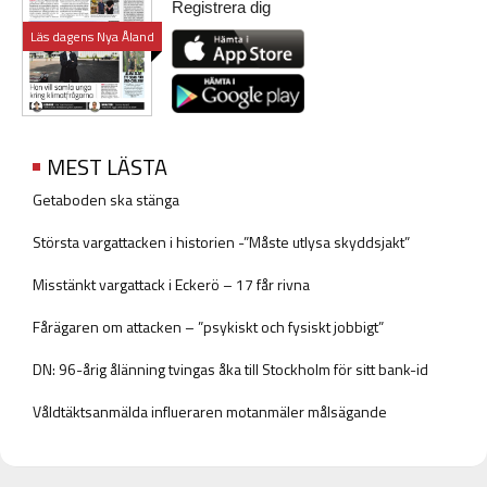
Registrera dig
Läs dagens Nya Åland
MEST LÄSTA
Getaboden ska stänga
Största vargattacken i historien -”Måste utlysa skyddsjakt”
Misstänkt vargattack i Eckerö – 17 får rivna
Fårägaren om attacken – ”psykiskt och fysiskt jobbigt”
DN: 96-årig ålänning tvingas åka till Stockholm för sitt bank-id
Våldtäktsanmälda influeraren motanmäler målsägande