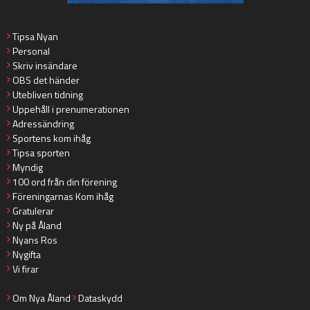
Tipsa Nyan
Personal
Skriv insändare
OBS det händer
Utebliven tidning
Uppehåll i prenumerationen
Adressändring
Sportens kom ihåg
Tipsa sporten
Myndig
100 ord från din förening
Föreningarnas Kom ihåg
Gratulerar
Ny på Åland
Nyans Ros
Nygifta
Vi firar
Om Nya Åland
Dataskydd