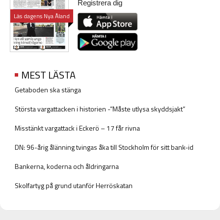
Registrera dig
Läs dagens Nya Åland
MEST LÄSTA
Getaboden ska stänga
Största vargattacken i historien -”Måste utlysa skyddsjakt”
Misstänkt vargattack i Eckerö – 17 får rivna
DN: 96-årig ålänning tvingas åka till Stockholm för sitt bank-id
Bankerna, koderna och åldringarna
Skolfartyg på grund utanför Herröskatan