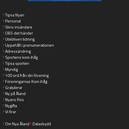
Tipsa Nyan
Personal
Skriv insändare
OBS det händer
Utebliven tidning
Uppehåll i prenumerationen
Adressändring
Sportens kom ihåg
Tipsa sporten
Myndig
100 ord från din förening
Föreningarnas Kom ihåg
Gratulerar
Ny på Åland
Nyans Ros
Nygifta
Vi firar
Om Nya Åland
Dataskydd