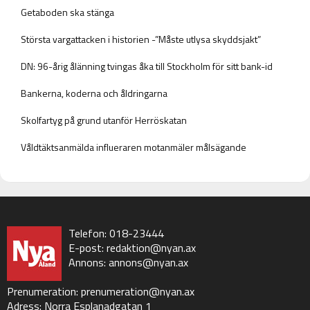
Getaboden ska stänga
Största vargattacken i historien -”Måste utlysa skyddsjakt”
DN: 96-årig ålänning tvingas åka till Stockholm för sitt bank-id
Bankerna, koderna och åldringarna
Skolfartyg på grund utanför Herröskatan
Våldtäktsanmälda influeraren motanmäler målsägande
Telefon: 018-23444
E-post:
redaktion@nyan.ax
Annons:
annons@nyan.ax
Prenumeration:
prenumeration@nyan.ax
Adress: Norra Esplanadgatan 1