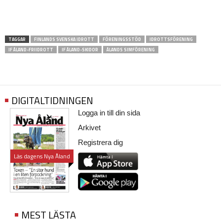
TAGGAR
FINLANDS SVENSKA IDROTT
FÖRENINGSSTÖD
IDROTTSFÖRENING
IF ÅLAND-FRIIDROTT
IF ÅLAND-SKIDOR
ÅLANDS SIMFÖRENING
DIGITALTIDNINGEN
Logga in till din sida
Arkivet
Registrera dig
Läs dagens Nya Åland
MEST LÄSTA